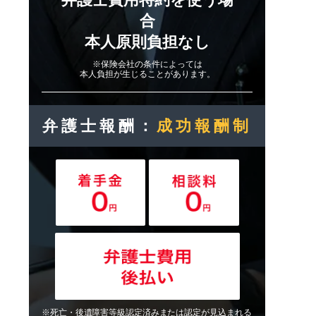
合
本人原則負担なし
※保険会社の条件によっては
本人負担が生じることがあります。
弁護士報酬：
成功報酬制
※死亡・後遺障害等級認定済みまたは認定が見込まれる