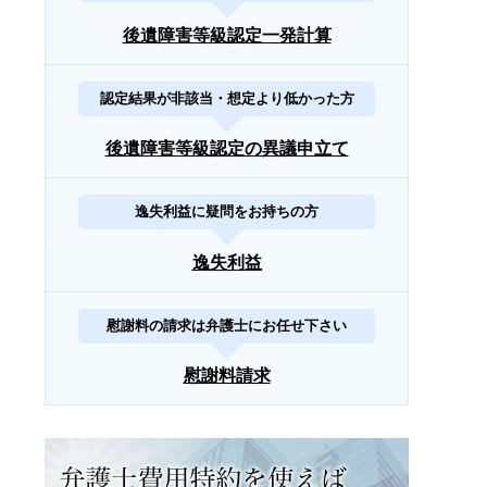
後遺障害等級認定一発計算
認定結果が非該当・想定より低かった方
後遺障害等級認定の異議申立て
逸失利益に疑問をお持ちの方
逸失利益
慰謝料の請求は弁護士にお任せ下さい
慰謝料請求