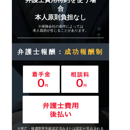
合
本人原則負担なし
※保険会社の条件によっては
本人負担が生じることがあります。
弁護士報酬：
成功報酬制
※死亡・後遺障害等級認定済みまたは認定が見込まれる