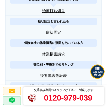
治療打ち切り
症状固定と言われたら
症状固定
保険会社の休業損害に疑問を抱いている方
休業損害請求
部位別・等級別で知りたい方
後遺障害等級表
症状の等級と賠償金額を知りたい方
交通事故専属のスタッフが丁寧にご対応します
0120-979-039
後遺障害等級認定一発計算