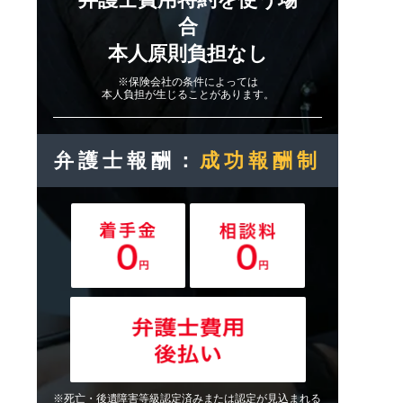
合
本人原則負担なし
※保険会社の条件によっては
本人負担が生じることがあります。
弁護士報酬：
成功報酬制
※死亡・後遺障害等級認定済みまたは認定が見込まれる