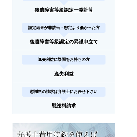
後遺障害等級認定一発計算
認定結果が非該当・想定より低かった方
後遺障害等級認定の異議申立て
逸失利益に疑問をお持ちの方
逸失利益
慰謝料の請求は弁護士にお任せ下さい
慰謝料請求