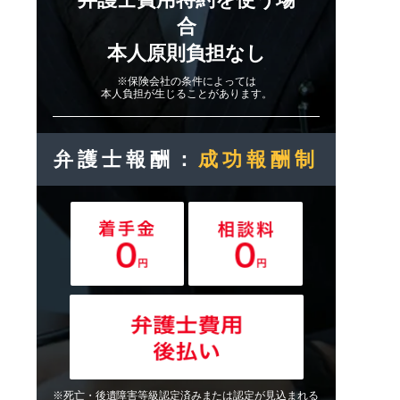
合
本人原則負担なし
※保険会社の条件によっては
本人負担が生じることがあります。
弁護士報酬：
成功報酬制
※死亡・後遺障害等級認定済みまたは認定が見込まれる