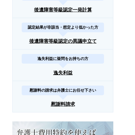
後遺障害等級認定一発計算
認定結果が非該当・想定より低かった方
後遺障害等級認定の異議申立て
逸失利益に疑問をお持ちの方
逸失利益
慰謝料の請求は弁護士にお任せ下さい
慰謝料請求