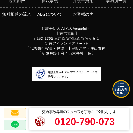
過失割合
解決事例
弁護士費用
事務所一覧
無料相談の流れ
ALGについて
お客様の声
交通事故専属のスタッフが丁寧にご対応します
0120-790-073
プライバシーポリシー
© 2018-2026
弁護士法人ALG&Associates
交通事故弁護士