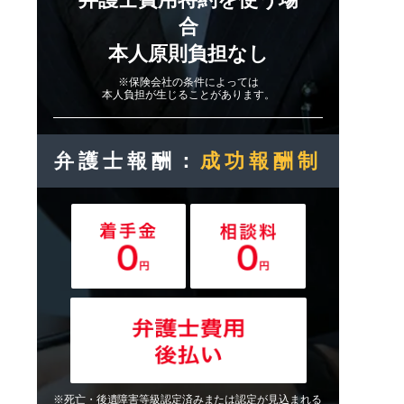
合
本人原則負担なし
※保険会社の条件によっては
本人負担が生じることがあります。
弁護士報酬：
成功報酬制
※死亡・後遺障害等級認定済みまたは認定が見込まれる