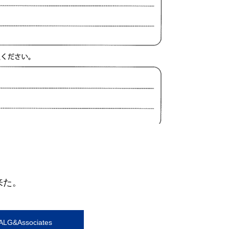
来た。
G&Associates