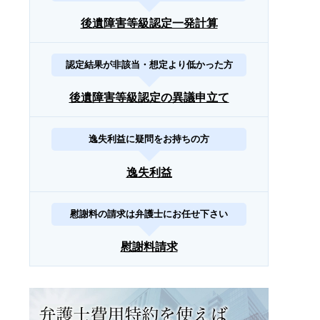
後遺障害等級認定一発計算
認定結果が非該当・想定より低かった方
後遺障害等級認定の異議申立て
逸失利益に疑問をお持ちの方
逸失利益
慰謝料の請求は弁護士にお任せ下さい
慰謝料請求