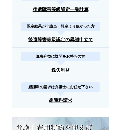
後遺障害等級認定一発計算
認定結果が非該当・想定より低かった方
後遺障害等級認定の異議申立て
逸失利益に疑問をお持ちの方
逸失利益
慰謝料の請求は弁護士にお任せ下さい
慰謝料請求