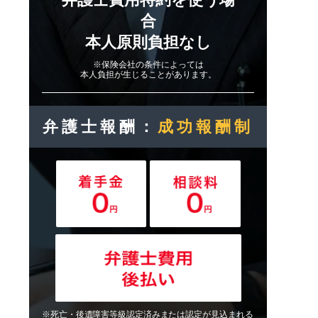
合
本人原則負担なし
※保険会社の条件によっては
本人負担が生じることがあります。
弁護士報酬：
成功報酬制
※死亡・後遺障害等級認定済みまたは認定が見込まれる