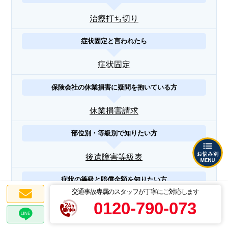
治療打ち切り
症状固定と言われたら
症状固定
保険会社の休業損害に疑問を抱いている方
休業損害請求
部位別・等級別で知りたい方
後遺障害等級表
症状の等級と賠償金額を知りたい方
交通事故専属のスタッフが丁寧にご対応します
後遺障害等級認定一発計算
0120-790-073
認定結果が非該当・想定より低かった方