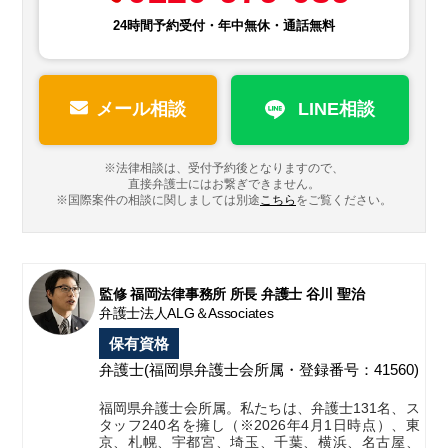
24時間予約受付・年中無休・通話無料
メール相談
LINE相談
※法律相談は、受付予約後となりますので、
直接弁護士にはお繋ぎできません。
※国際案件の相談に関しましては
別途
こちら
をご覧ください。
監修 福岡法律事務所 所長 弁護士 谷川 聖治
弁護士法人ALG＆Associates
保有資格
弁護士
(福岡県弁護士会所属・登録番号：41560)
福岡県弁護士会所属。私たちは、弁護士131名、ス
タッフ240名を擁し（※2026年4月1日時点）、東
京、札幌、宇都宮、埼玉、千葉、横浜、名古屋、