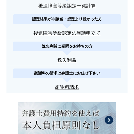
後遺障害等級認定一発計算
認定結果が非該当・想定より低かった方
後遺障害等級認定の異議申立て
逸失利益に疑問をお持ちの方
逸失利益
慰謝料の請求は弁護士にお任せ下さい
慰謝料請求