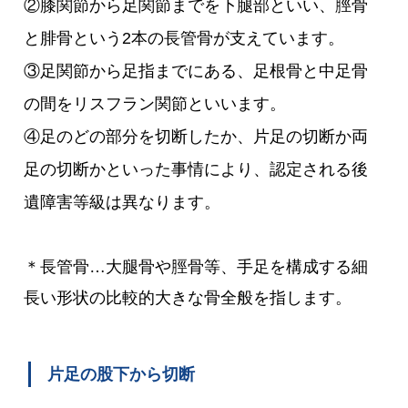
②膝関節から足関節までを下腿部といい、脛骨
と腓骨という2本の長管骨が支えています。
③足関節から足指までにある、足根骨と中足骨
の間をリスフラン関節といいます。
④足のどの部分を切断したか、片足の切断か両
足の切断かといった事情により、認定される後
遺障害等級は異なります。
＊長管骨…大腿骨や脛骨等、手足を構成する細
長い形状の比較的大きな骨全般を指します。
片足の股下から切断