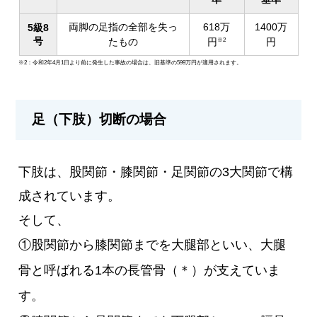
両脚の足指の全部を失っ
618万
1400万
5級8
号
たもの
円
円
※2
※2：令和2年4月1日より前に発生した事故の場合は、旧基準の599万円が適用されます。
足（下肢）切断の場合
下肢は、股関節・膝関節・足関節の3大関節で構
成されています。
そして、
①股関節から膝関節までを大腿部といい、大腿
骨と呼ばれる1本の長管骨（＊）が支えていま
す。