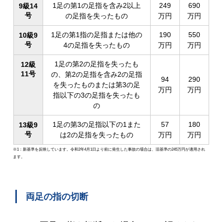
1足の第1の足指を含み2以上
249
690
9級14
号
の足指を失ったもの
万円
万円
1足の第1指の足指または他の
190
550
10級9
号
4の足指を失ったもの
万円
万円
1足の第2の足指を失ったも
12級
11号
の、第2の足指を含み2の足指
94
290
を失ったものまたは第3の足
万円
万円
指以下の3の足指を失ったも
の
1足の第3の足指以下の1また
57
180
13級9
号
は2の足指を失ったもの
万円
万円
※1：新基準を反映しています。令和2年4月1日より前に発生した事故の場合は、旧基準の245万円が適用され
ます。
両足の指の切断