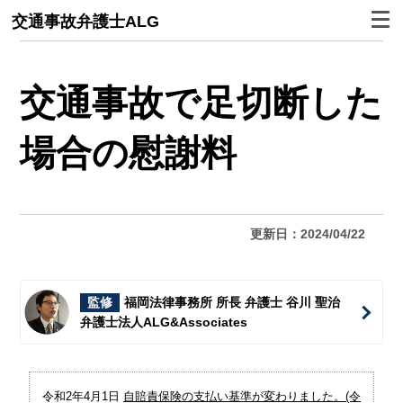
交通事故弁護士ALG
交通事故で足切断した
場合の慰謝料
更新日：2024/04/22
監修
福岡法律事務所 所長 弁護士 谷川 聖治
弁護士法人ALG&Associates
令和2年4月1日
自賠責保険の支払い基準が変わりました。(令