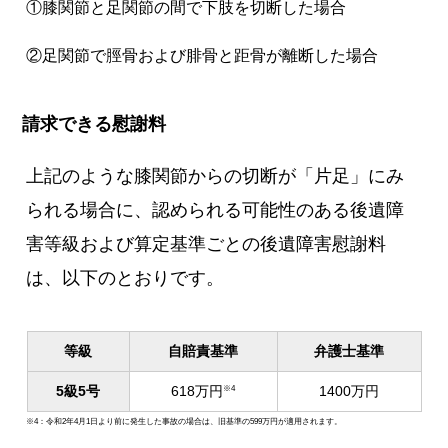
①膝関節と足関節の間で下肢を切断した場合
②足関節で脛骨および腓骨と距骨が離断した場合
請求できる慰謝料
上記のような膝関節からの切断が「片足」にみ
られる場合に、認められる可能性のある後遺障
害等級および算定基準ごとの後遺障害慰謝料
は、以下のとおりです。
等級
自賠責基準
弁護士基準
5級5号
618万円
1400万円
※4
※4：令和2年4月1日より前に発生した事故の場合は、旧基準の599万円が適用されます。