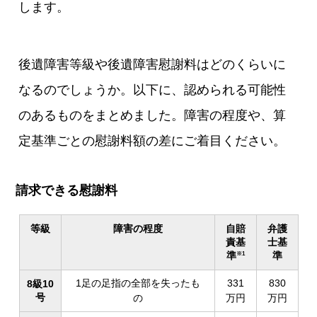
します。
後遺障害等級や後遺障害慰謝料はどのくらいに
なるのでしょうか。以下に、認められる可能性
のあるものをまとめました。障害の程度や、算
定基準ごとの慰謝料額の差にご着目ください。
請求できる慰謝料
等級
障害の程度
自賠
弁護
責基
士基
準
準
※1
1足の足指の全部を失ったも
331
830
8級10
号
の
万円
万円