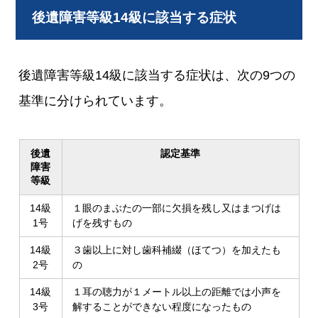
後遺障害等級14級に該当する症状
後遺障害等級14級に該当する症状は、次の9つの
基準に分けられています。
後遺
認定基準
障害
等級
14級
１眼のまぶたの一部に欠損を残し又はまつげは
1号
げを残すもの
14級
３歯以上に対し歯科補綴（ほてつ）を加えたも
2号
の
14級
１耳の聴力が１メートル以上の距離では小声を
3号
解することができない程度になったもの