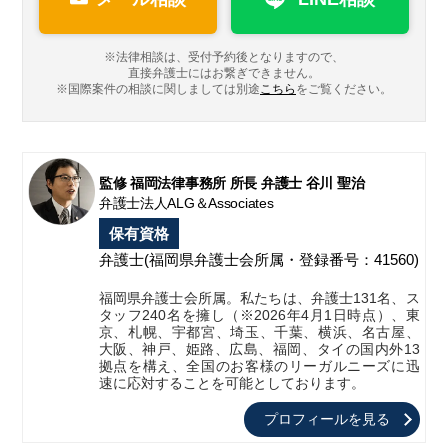
※法律相談は、受付予約後となりますので、
直接弁護士にはお繋ぎできません。
※国際案件の相談に関しましては
別途
こちら
をご覧ください。
監修 福岡法律事務所 所長 弁護士 谷川 聖治
弁護士法人ALG＆Associates
保有資格
弁護士
(福岡県弁護士会所属・登録番号：41560)
福岡県弁護士会所属。私たちは、弁護士131名、ス
タッフ240名を擁し（※2026年4月1日時点）、東
京、札幌、宇都宮、埼玉、千葉、横浜、名古屋、
大阪、神戸、姫路、広島、福岡、タイの国内外13
拠点を構え、全国のお客様のリーガルニーズに迅
速に応対することを可能としております。
プロフィールを見る