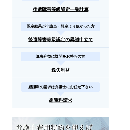
後遺障害等級認定一発計算
認定結果が非該当・想定より低かった方
後遺障害等級認定の異議申立て
逸失利益に疑問をお持ちの方
逸失利益
慰謝料の請求は弁護士にお任せ下さい
慰謝料請求