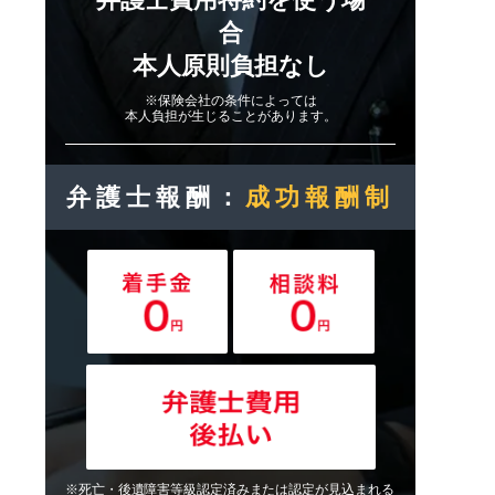
合
本人原則負担なし
※保険会社の条件によっては
本人負担が生じることがあります。
弁護士報酬：
成功報酬制
※死亡・後遺障害等級認定済みまたは認定が見込まれる