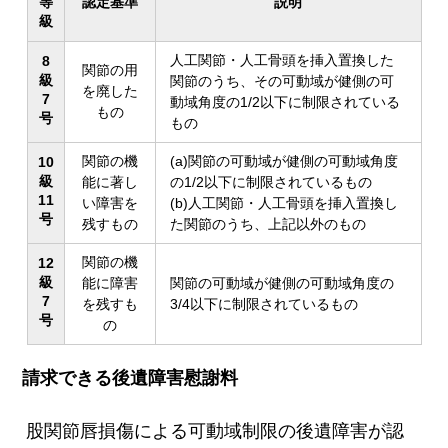
等
認定基準
説明
級
人工関節・人工骨頭を挿入置換した
8
関節の用
級
関節のうち、その可動域が健側の可
を廃した
7
動域角度の1/2以下に制限されている
もの
号
もの
関節の機
(a)関節の可動域が健側の可動域角度
10
級
能に著し
の1/2以下に制限されているもの
11
い障害を
(b)人工関節・人工骨頭を挿入置換し
号
残すもの
た関節のうち、上記以外のもの
関節の機
12
級
能に障害
関節の可動域が健側の可動域角度の
7
を残すも
3/4以下に制限されているもの
号
の
請求できる後遺障害慰謝料
股関節唇損傷による可動域制限の後遺障害が認