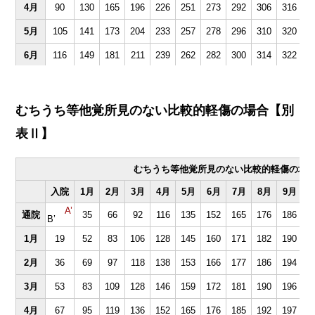
4月
90
130
165
196
226
251
273
292
306
316
3
5月
105
141
173
204
233
257
278
296
310
320
3
6月
116
149
181
211
239
262
282
300
314
322
3
7月
124
157
188
217
244
266
286
304
316
324
3
8月
132
164
194
222
248
270
290
306
318
326
3
むちうち等他覚所見のない比較的軽傷の場合【別
9月
139
170
199
226
252
274
292
308
320
328
3
表Ⅱ】
10月
145
175
203
230
256
276
294
310
322
330
3
むちうち等他覚所見のない比較的軽傷の場
11月
150
179
207
234
258
278
296
312
324
332
入院
1月
2月
3月
4月
5月
6月
7月
8月
9月
1
12月
154
183
211
236
260
280
298
314
326
A’
通院
35
66
92
116
135
152
165
176
186
1
B’
13月
158
187
213
238
262
282
300
316
1月
19
52
83
106
128
145
160
171
182
190
1
14月
162
189
215
240
264
284
302
2月
36
69
97
118
138
153
166
177
186
194
2
15月
164
191
217
242
266
286
3月
53
83
109
128
146
159
172
181
190
196
2
4月
67
95
119
136
152
165
176
185
192
197
2