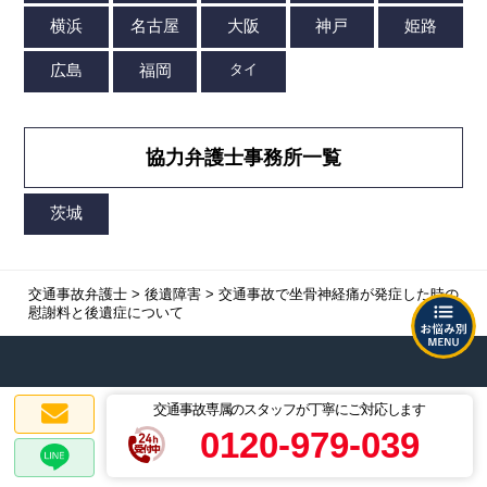
協力弁護士事務所一覧
交通事故弁護士
>
後遺障害
>
交通事故で坐骨神経痛が発症した時の
慰謝料と後遺症について
弁護士法人ALG&Associatesは
交通事故専属のスタッフが丁寧にご対応します
全国対応
いたします
0120-979-039