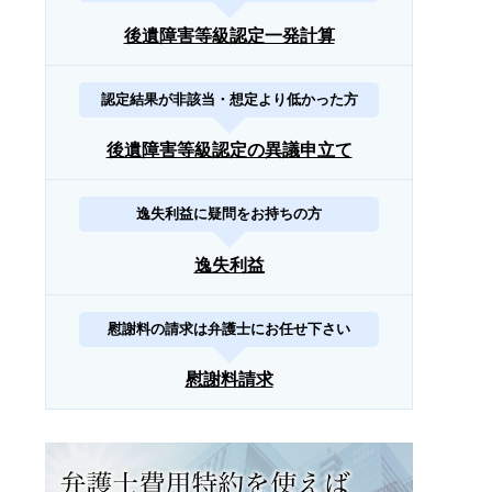
後遺障害等級認定一発計算
認定結果が非該当・想定より低かった方
後遺障害等級認定の異議申立て
逸失利益に疑問をお持ちの方
逸失利益
慰謝料の請求は弁護士にお任せ下さい
慰謝料請求