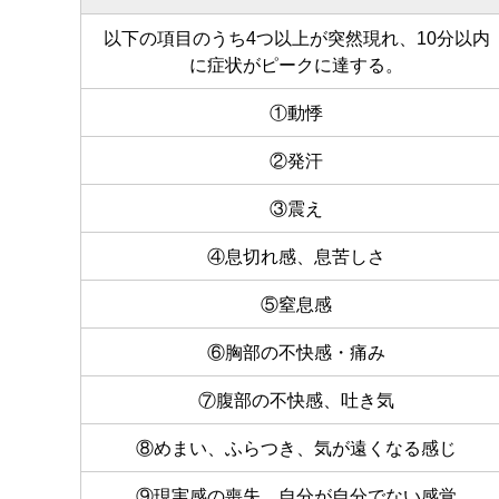
以下の項目のうち4つ以上が突然現れ、10分以内
に症状がピークに達する。
①動悸
②発汗
③震え
④息切れ感、息苦しさ
⑤窒息感
⑥胸部の不快感・痛み
⑦腹部の不快感、吐き気
⑧めまい、ふらつき、気が遠くなる感じ
⑨現実感の喪失、自分が自分でない感覚