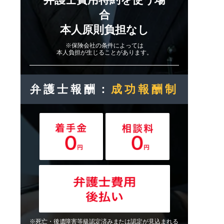
合
本人原則負担なし
※保険会社の条件によっては
本人負担が生じることがあります。
弁護士報酬：
成功報酬制
※死亡・後遺障害等級認定済みまたは認定が見込まれる