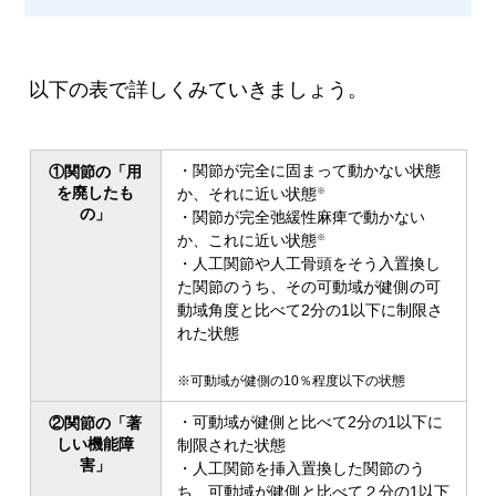
以下の表で詳しくみていきましょう。
・関節が完全に固まって動かない状態
①関節の「用
を廃したも
か、それに近い状態
※
の」
・関節が完全弛緩性麻痺で動かない
か、これに近い状態
※
・人工関節や人工骨頭をそう入置換し
た関節のうち、その可動域が健側の可
動域角度と比べて2分の1以下に制限さ
れた状態
※可動域が健側の10％程度以下の状態
・可動域が健側と比べて2分の1以下に
②関節の「著
しい機能障
制限された状態
害」
・人工関節を挿入置換した関節のう
ち、可動域が健側と比べて２分の1以下