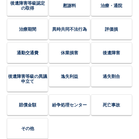
後遺障害等級認定
慰謝料
治療・通院
の取得
治療期間
異時共同不法行為
評価損
通勤交通費
休業損害
後遺障害
後遺障害等級の異議
逸失利益
過失割合
申立て
賠償金額
紛争処理センター
死亡事故
その他