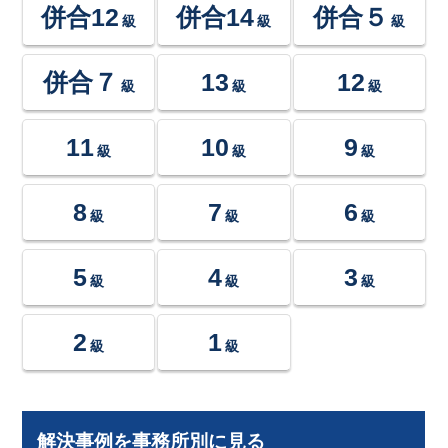
併合12
併合14
併合５
級
級
級
併合７
13
12
級
級
級
11
10
9
級
級
級
8
7
6
級
級
級
5
4
3
級
級
級
2
1
級
級
解決事例を事務所別に見る