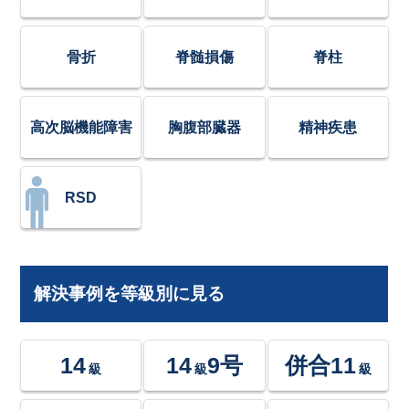
骨折
脊髄損傷
脊柱
高次脳機能障害
胸腹部臓器
精神疾患
RSD
解決事例を等級別に見る
14
14
9号
併合11
級
級
級