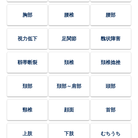
胸部
腰椎
腰部
視力低下
足関節
醜状障害
靱帯断裂
頚椎
頚椎捻挫
頚部
頚部～肩部
頭部
頸椎
顔面
首部
上肢
下肢
むちうち