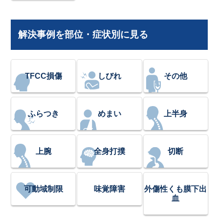
解決事例を部位・症状別に見る
TFCC損傷
しびれ
その他
ふらつき
めまい
上半身
上腕
全身打撲
切断
可動域制限
味覚障害
外傷性くも膜下出
血