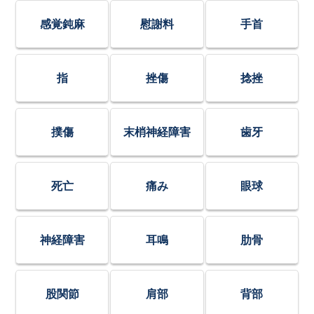
感覚鈍麻
慰謝料
手首
指
挫傷
捻挫
撲傷
末梢神経障害
歯牙
死亡
痛み
眼球
神経障害
耳鳴
肋骨
股関節
肩部
背部