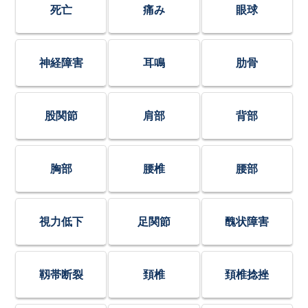
死亡
痛み
眼球
神経障害
耳鳴
肋骨
股関節
肩部
背部
胸部
腰椎
腰部
視力低下
足関節
醜状障害
靱帯断裂
頚椎
頚椎捻挫