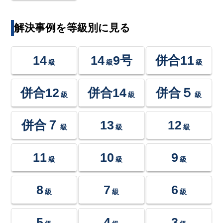
解決事例を等級別に見る
14
14
9号
併合11
級
級
級
併合12
併合14
併合５
級
級
級
併合７
13
12
級
級
級
11
10
9
級
級
級
8
7
6
級
級
級
5
4
3