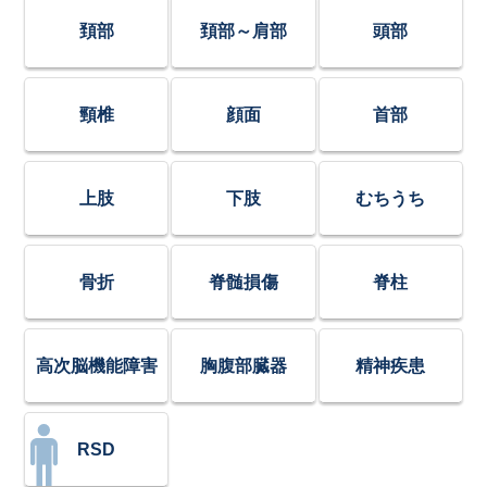
頚部
頚部～肩部
頭部
頸椎
顔面
首部
上肢
下肢
むちうち
骨折
脊髄損傷
脊柱
高次脳機能障害
胸腹部臓器
精神疾患
RSD