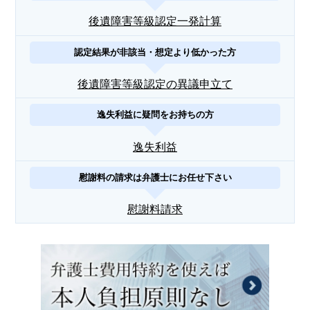
後遺障害等級認定一発計算
認定結果が非該当・想定より低かった方
後遺障害等級認定の異議申立て
逸失利益に疑問をお持ちの方
逸失利益
慰謝料の請求は弁護士にお任せ下さい
慰謝料請求