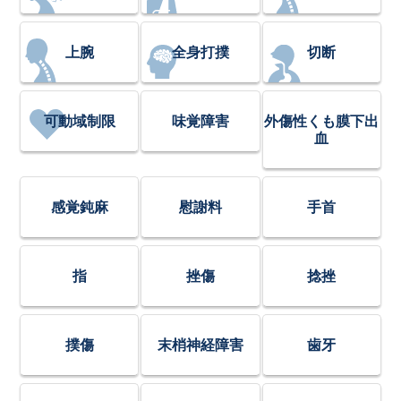
上腕
全身打撲
切断
可動域制限
味覚障害
外傷性くも膜下出
血
感覚鈍麻
慰謝料
手首
指
挫傷
捻挫
撲傷
末梢神経障害
歯牙