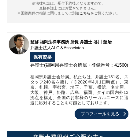
※法律相談は、受付予約後となりますので、
直接弁護士にはお繋ぎできません。
※国際案件の相談に関しましては
別途
こちら
をご覧ください。
監修 福岡法律事務所 所長 弁護士 谷川 聖治
弁護士法人ALG＆Associates
保有資格
弁護士
(福岡県弁護士会所属・登録番号：41560)
福岡県弁護士会所属。私たちは、弁護士131名、ス
タッフ240名を擁し（※2026年4月1日時点）、東
京、札幌、宇都宮、埼玉、千葉、横浜、名古屋、
大阪、神戸、姫路、広島、福岡、タイの国内外13
拠点を構え、全国のお客様のリーガルニーズに迅
速に応対することを可能としております。
プロフィールを見る