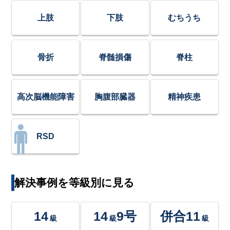
上肢
下肢
むちうち
骨折
脊髄損傷
脊柱
高次脳機能障害
胸腹部臓器
精神疾患
RSD
解決事例を等級別に見る
14
14
9号
併合11
級
級
級