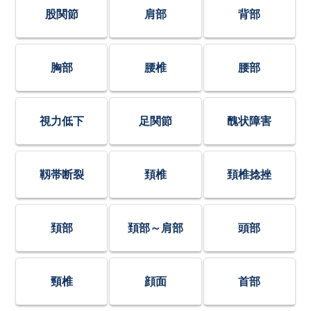
股関節
肩部
背部
胸部
腰椎
腰部
視力低下
足関節
醜状障害
靱帯断裂
頚椎
頚椎捻挫
頚部
頚部～肩部
頭部
頸椎
顔面
首部