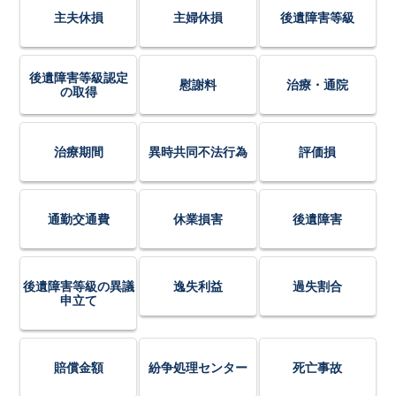
主夫休損
主婦休損
後遺障害等級
後遺障害等級認定
慰謝料
治療・通院
の取得
治療期間
異時共同不法行為
評価損
通勤交通費
休業損害
後遺障害
後遺障害等級の異議
逸失利益
過失割合
申立て
賠償金額
紛争処理センター
死亡事故