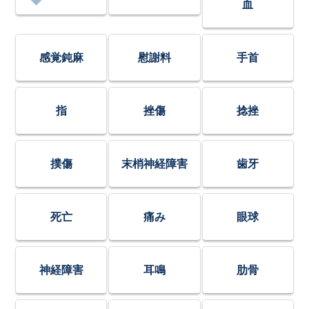
血
感覚鈍麻
慰謝料
手首
指
挫傷
捻挫
撲傷
末梢神経障害
歯牙
死亡
痛み
眼球
神経障害
耳鳴
肋骨