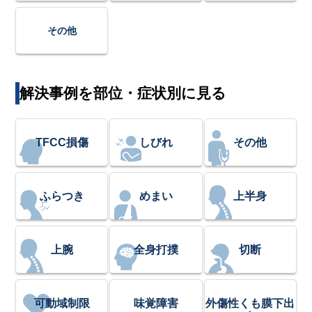
その他
解決事例を部位・症状別に見る
TFCC損傷
しびれ
その他
ふらつき
めまい
上半身
上腕
全身打撲
切断
可動域制限
味覚障害
外傷性くも膜下出