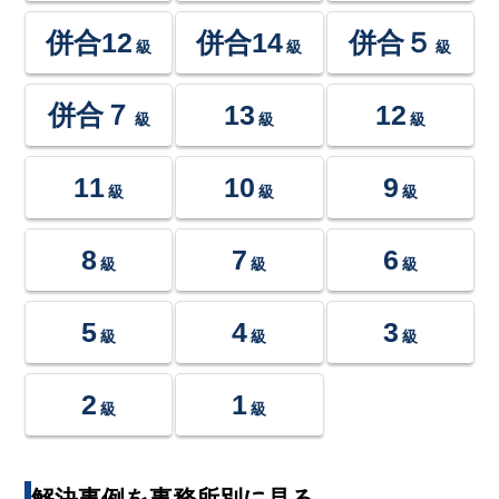
併合12
併合14
併合５
級
級
級
併合７
13
12
級
級
級
11
10
9
級
級
級
8
7
6
級
級
級
5
4
3
級
級
級
2
1
級
級
解決事例を事務所別に見る