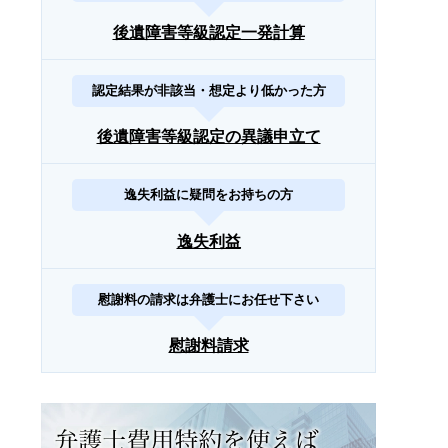
後遺障害等級認定一発計算
認定結果が非該当・想定より低かった方
後遺障害等級認定の異議申立て
逸失利益に疑問をお持ちの方
逸失利益
慰謝料の請求は弁護士にお任せ下さい
慰謝料請求