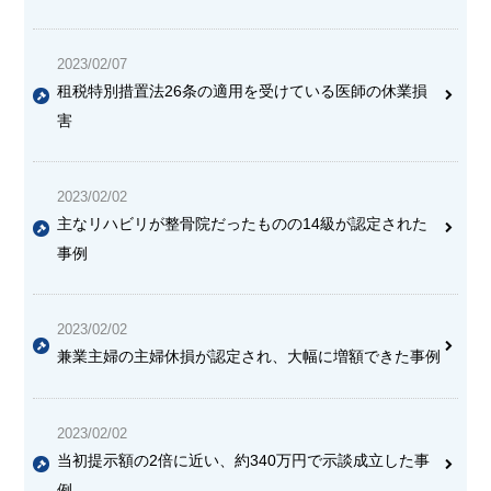
2023/02/07
租税特別措置法26条の適用を受けている医師の休業損
害
2023/02/02
主な
リハビリが整骨院だったものの14級が認定
された
事例
2023/02/02
兼業主婦の主婦休損が認定
され、大幅に増額できた事例
2023/02/02
当初提示額の2倍
に近い、約340万円で示談成立した事
例