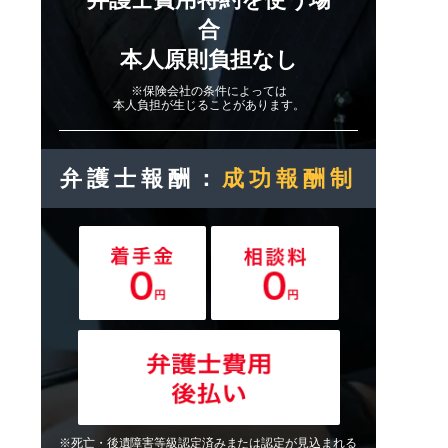
合
本人原則負担なし
※保険会社の条件によっては
本人負担が生じることがあります。
弁護士報酬：
成功報酬制
※死亡・後遺障害等級認定済みまたは認定が見込まれる