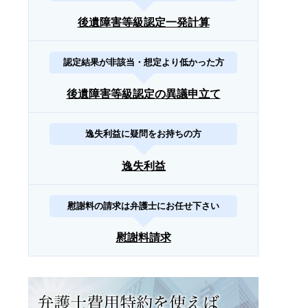
後遺障害等級認定一発計算
認定結果が非該当・想定より低かった方
後遺障害等級認定の異議申立て
逸失利益に疑問をお持ちの方
逸失利益
慰謝料の請求は弁護士にお任せ下さい
慰謝料請求