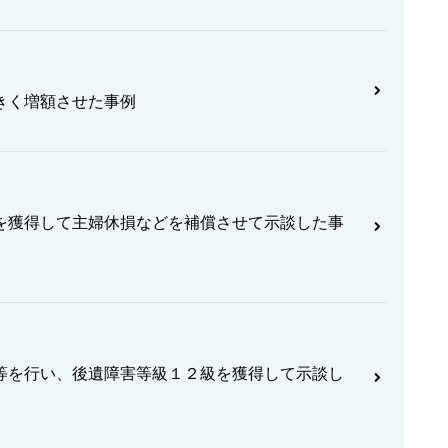
きく増額させた事例
を獲得して主婦休損などを補償させて示談した事
等を行い、後遺障害等級１２級を獲得して示談し