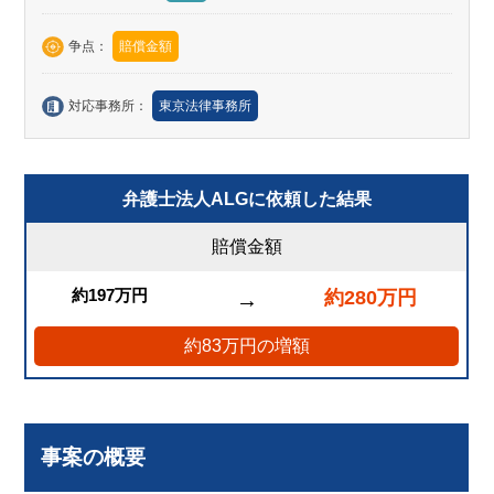
争点：
賠償金額
対応事務所：
東京法律事務所
弁護士法人ALGに依頼した結果
賠償金額
約197万円
約280万円
→
約83万円の増額
事案の概要