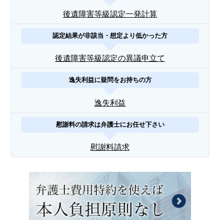
後遺障害等級認定一発計算
認定結果が非該当・想定より低かった方
後遺障害等級認定の異議申立て
逸失利益に疑問をお持ちの方
逸失利益
慰謝料の請求は弁護士にお任せ下さい
慰謝料請求