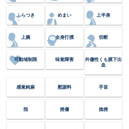
ふらつき
めまい
上半身
上腕
全身打撲
切断
可動域制限
味覚障害
外傷性くも膜下出
血
感覚鈍麻
慰謝料
手首
指
挫傷
捻挫