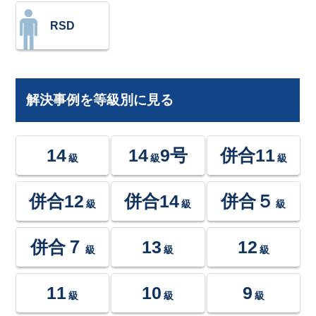
RSD
解決事例を等級別に見る
14
14
9号
併合11
級
級
級
併合12
併合14
併合５
級
級
級
併合７
13
12
級
級
級
11
10
9
級
級
級