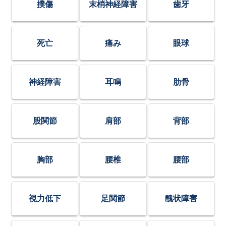
撲傷
末梢神経障害
歯牙
死亡
痛み
眼球
神経障害
耳鳴
肋骨
股関節
肩部
背部
胸部
腰椎
腰部
視力低下
足関節
醜状障害