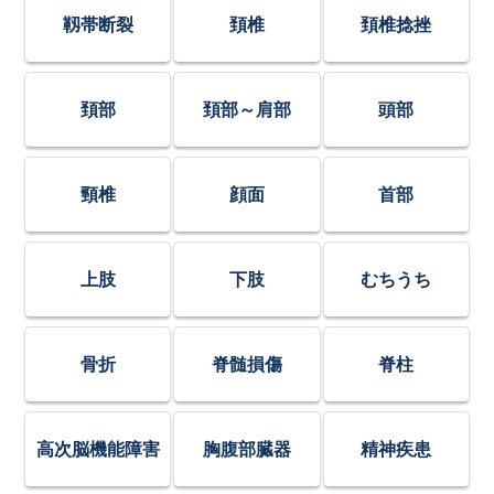
靱帯断裂
頚椎
頚椎捻挫
頚部
頚部～肩部
頭部
頸椎
顔面
首部
上肢
下肢
むちうち
骨折
脊髄損傷
脊柱
高次脳機能障害
胸腹部臓器
精神疾患