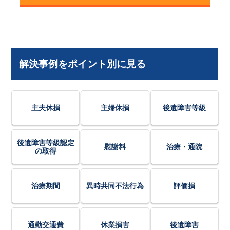
解決事例をポイント別に見る
主夫休損
主婦休損
後遺障害等級
後遺障害等級認定
慰謝料
治療・通院
の取得
治療期間
異時共同不法行為
評価損
通勤交通費
休業損害
後遺障害