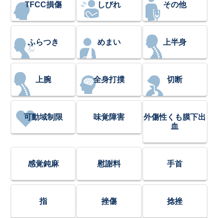
TFCC損傷
しびれ
その他
ふらつき
めまい
上半身
上腕
全身打撲
切断
可動域制限
味覚障害
外傷性くも膜下出
血
感覚鈍麻
慰謝料
手首
指
挫傷
捻挫