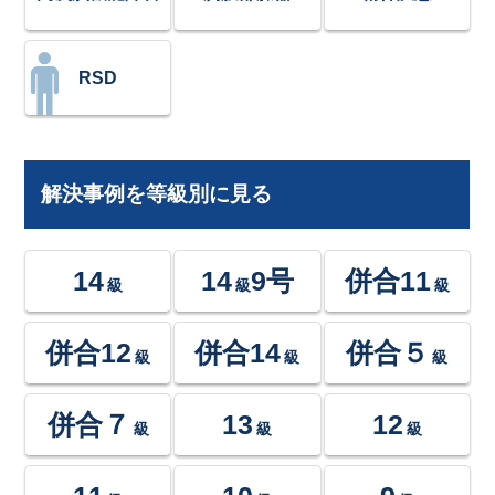
RSD
解決事例を等級別に見る
14
14
9号
併合11
級
級
級
併合12
併合14
併合５
級
級
級
併合７
13
12
級
級
級