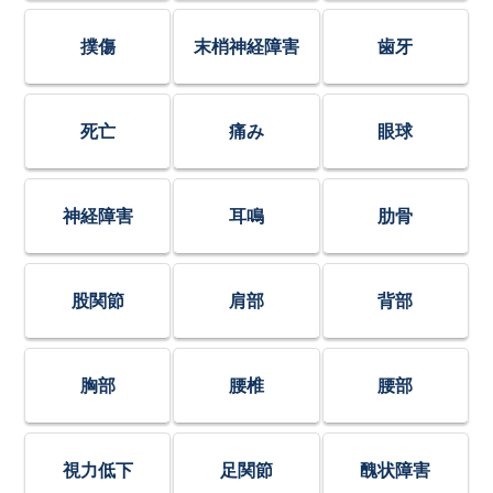
撲傷
末梢神経障害
歯牙
死亡
痛み
眼球
神経障害
耳鳴
肋骨
股関節
肩部
背部
胸部
腰椎
腰部
視力低下
足関節
醜状障害