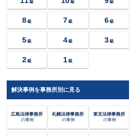
11
10
9
級
級
級
8
7
6
級
級
級
5
4
3
級
級
級
2
1
級
級
解決事例を事務所別に見る
広島法律事務所
札幌法律事務所
東京法律事務所
の事例
の事例
の事例