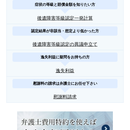
症状の等級と賠償金額を知りたい方
後遺障害等級認定一発計算
認定結果が非該当・想定より低かった方
後遺障害等級認定の異議申立て
逸失利益に疑問をお持ちの方
逸失利益
慰謝料の請求は弁護士にお任せ下さい
慰謝料請求