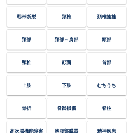
靱帯断裂
頚椎
頚椎捻挫
頚部
頚部～肩部
頭部
頸椎
顔面
首部
上肢
下肢
むちうち
骨折
脊髄損傷
脊柱
高次脳機能障害
胸腹部臓器
精神疾患