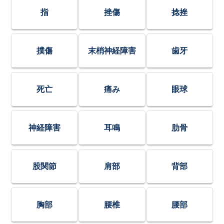
指
挫傷
捻挫
撲傷
末梢神経障害
歯牙
死亡
痛み
眼球
神経障害
耳鳴
肋骨
股関節
肩部
背部
胸部
腰椎
腰部