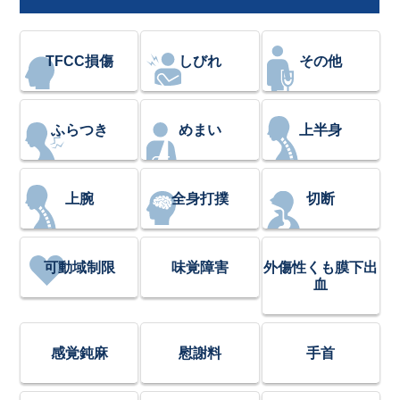
TFCC損傷
しびれ
その他
ふらつき
めまい
上半身
上腕
全身打撲
切断
可動域制限
味覚障害
外傷性くも膜下出
血
感覚鈍麻
慰謝料
手首