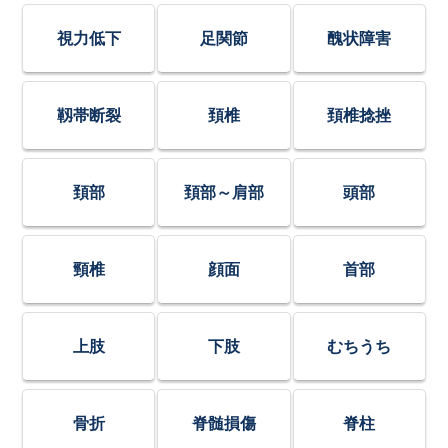
視力低下
足関節
醜状障害
靱帯断裂
頚椎
頚椎捻挫
頚部
頚部～肩部
頭部
頸椎
顔面
首部
上肢
下肢
むちうち
骨折
脊髄損傷
脊柱