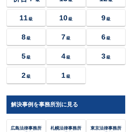
11
10
9
級
級
級
8
7
6
級
級
級
5
4
3
級
級
級
2
1
級
級
解決事例を事務所別に見る
広島法律事務所
札幌法律事務所
東京法律事務所