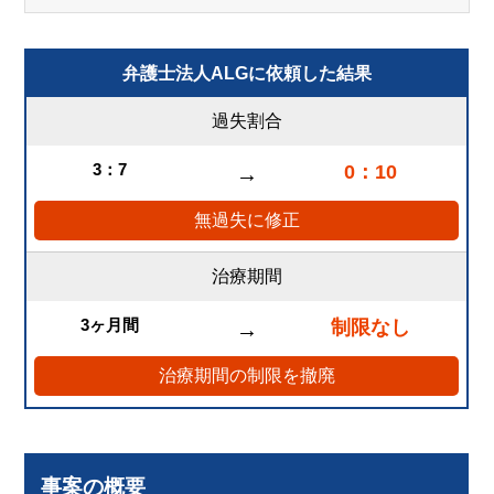
弁護士法人ALGに依頼した結果
過失割合
3：7
0：10
→
無過失に修正
治療期間
3ヶ月間
制限なし
→
治療期間の制限を撤廃
事案の概要