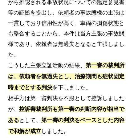
から推認される事故状況についての鑑定意見書
等の証拠を提出し、依頼者の事故態様の主張は
一貫しており信用性が高く、車両の損傷状態と
も整合することから、本件は当方主張の事故態
様であり、依頼者は無過失となると主張しまし
た。
こうした主張立証活動の結果、
第一審の裁判所
は、依頼者を無過失とし、治療期間も症状固定
時までとする判決
を下しました。
相手方は第一審判決を不服として控訴しました
が、
控訴審裁判所も第一審の判断内容が相当で
ある
として、
第一審の判決をベースとした内容
で和解が成立
しました。