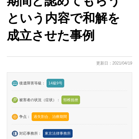
期間と認めてもらう
という内容で和解を
成立させた事例
更新日：2021/04/19
後遺障害等級：
14級9号
被害者の状況（症状）：
頸椎捻挫
争点：
過失割合、治療期間
対応事務所：
東京法律事務所