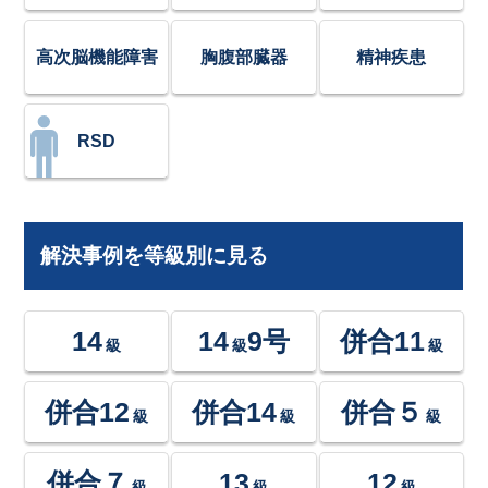
高次脳機能障害
胸腹部臓器
精神疾患
RSD
解決事例を等級別に見る
14
14
9号
併合11
級
級
級
併合12
併合14
併合５
級
級
級
併合７
13
12
級
級
級