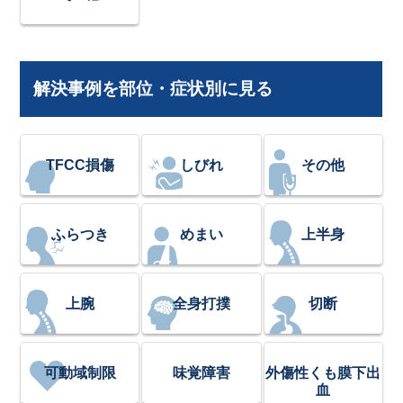
解決事例を部位・症状別に見る
TFCC損傷
しびれ
その他
ふらつき
めまい
上半身
上腕
全身打撲
切断
可動域制限
味覚障害
外傷性くも膜下出
血