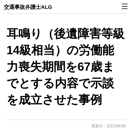
交通事故弁護士ALG
耳鳴り（後遺障害等級
14級相当）の労働能
力喪失期間を67歳ま
でとする内容で示談
を成立させた事例
更新日：2021/04/19