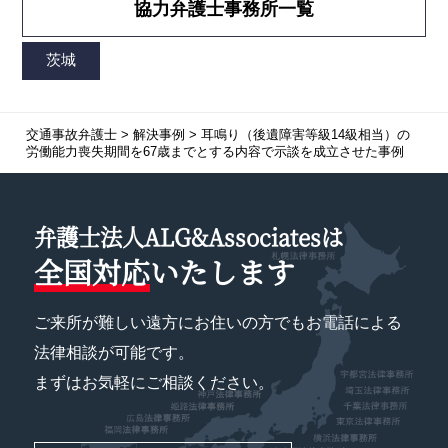
協力弁護士事務所一覧
交通事故弁護士
>
解決事例
>
耳鳴り（後遺障害等級14級相当）の
労働能力喪失期間を67歳までとする内容で示談を成立させた事例
弁護士法人ALG&Associatesは
全国対応
いたします
ご来所が難しい遠方にお住いの方でもお電話による
法律相談が可能です。
まずはお気軽にご相談ください。