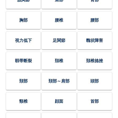
胸部
腰椎
腰部
視力低下
足関節
醜状障害
靱帯断裂
頚椎
頚椎捻挫
頚部
頚部～肩部
頭部
頸椎
顔面
首部