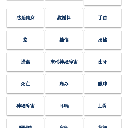
感覚鈍麻
慰謝料
手首
指
挫傷
捻挫
撲傷
末梢神経障害
歯牙
死亡
痛み
眼球
神経障害
耳鳴
肋骨
股関節
肩部
背部