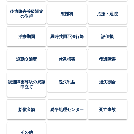
後遺障害等級認定
慰謝料
治療・通院
の取得
治療期間
異時共同不法行為
評価損
通勤交通費
休業損害
後遺障害
後遺障害等級の異議
逸失利益
過失割合
申立て
賠償金額
紛争処理センター
死亡事故
その他