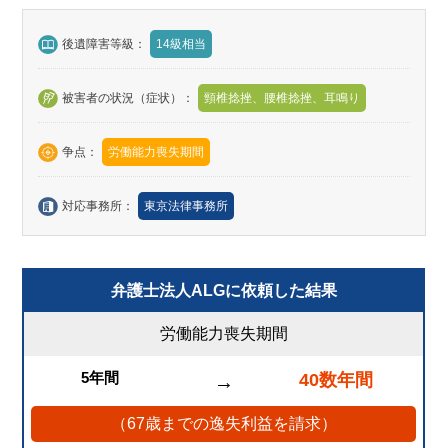
後遺障害等級：
14級相当
被害者の状況（症状）：
頸椎捻挫、腰椎捻挫、耳鳴り
争点：
労働能力喪失期間
対応事務所：
東京法律事務所
弁護士法人ALGに依頼した結果
労働能力喪失期間
5年間
40数年間
→
（67歳までの逸失利益を請求）