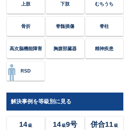
上肢
下肢
むちうち
骨折
脊髄損傷
脊柱
高次脳機能障害
胸腹部臓器
精神疾患
RSD
解決事例を等級別に見る
14
14
9号
併合11
級
級
級