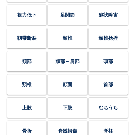
視力低下
足関節
醜状障害
靱帯断裂
頚椎
頚椎捻挫
頚部
頚部～肩部
頭部
頸椎
顔面
首部
上肢
下肢
むちうち
骨折
脊髄損傷
脊柱