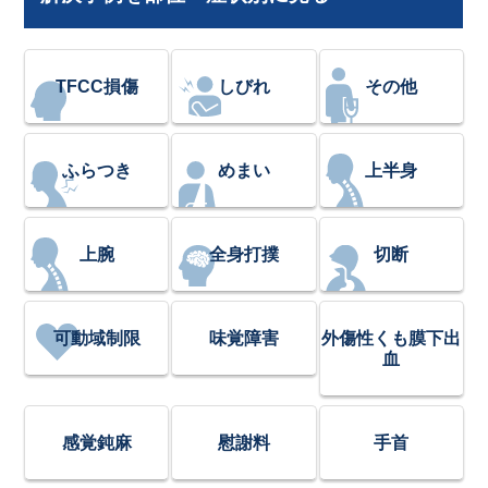
TFCC損傷
しびれ
その他
ふらつき
めまい
上半身
上腕
全身打撲
切断
可動域制限
味覚障害
外傷性くも膜下出
血
感覚鈍麻
慰謝料
手首