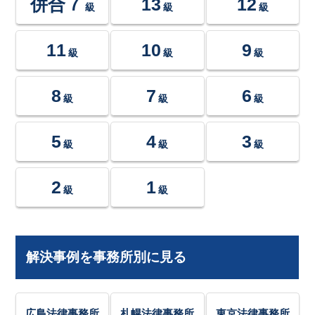
併合７
13
12
級
級
級
11
10
9
級
級
級
8
7
6
級
級
級
5
4
3
級
級
級
2
1
級
級
解決事例を事務所別に見る
広島法律事務所
札幌法律事務所
東京法律事務所