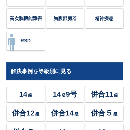
高次脳機能障害
胸腹部臓器
精神疾患
RSD
解決事例を等級別に見る
14
14
9号
併合11
級
級
級
併合12
併合14
併合５
級
級
級