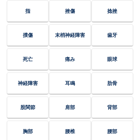
指
挫傷
捻挫
撲傷
末梢神経障害
歯牙
死亡
痛み
眼球
神経障害
耳鳴
肋骨
股関節
肩部
背部
胸部
腰椎
腰部