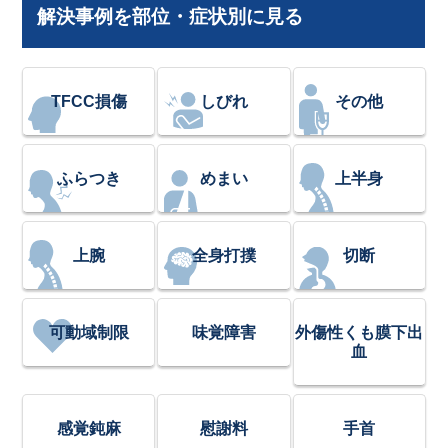
解決事例を部位・症状別に見る
TFCC損傷
しびれ
その他
ふらつき
めまい
上半身
上腕
全身打撲
切断
可動域制限
味覚障害
外傷性くも膜下出
血
感覚鈍麻
慰謝料
手首