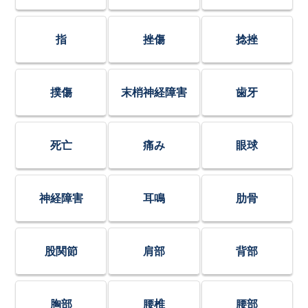
指
挫傷
捻挫
撲傷
末梢神経障害
歯牙
死亡
痛み
眼球
神経障害
耳鳴
肋骨
股関節
肩部
背部
胸部
腰椎
腰部