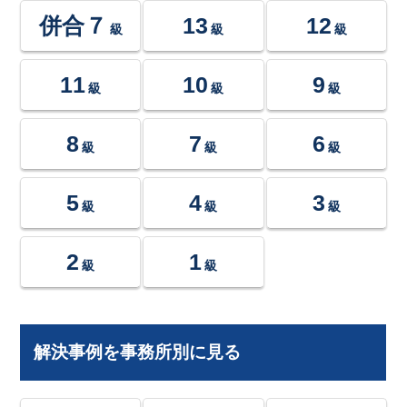
併合７
13
12
級
級
級
11
10
9
級
級
級
8
7
6
級
級
級
5
4
3
級
級
級
2
1
級
級
解決事例を事務所別に見る