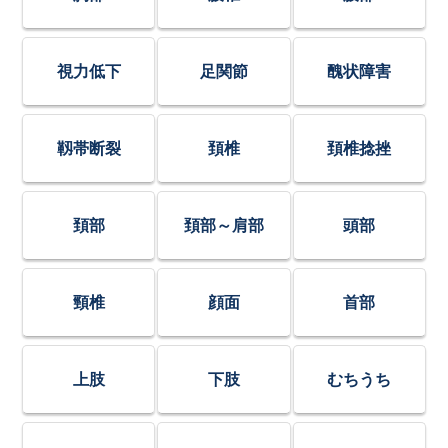
視力低下
足関節
醜状障害
靱帯断裂
頚椎
頚椎捻挫
頚部
頚部～肩部
頭部
頸椎
顔面
首部
上肢
下肢
むちうち