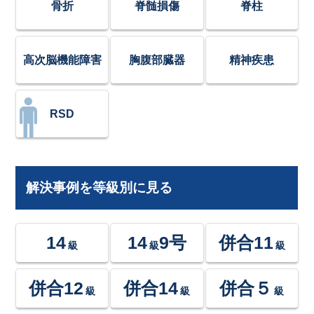
骨折
脊髄損傷
脊柱
高次脳機能障害
胸腹部臓器
精神疾患
RSD
解決事例を等級別に見る
14
14
9号
併合11
級
級
級
併合12
併合14
併合５
級
級
級