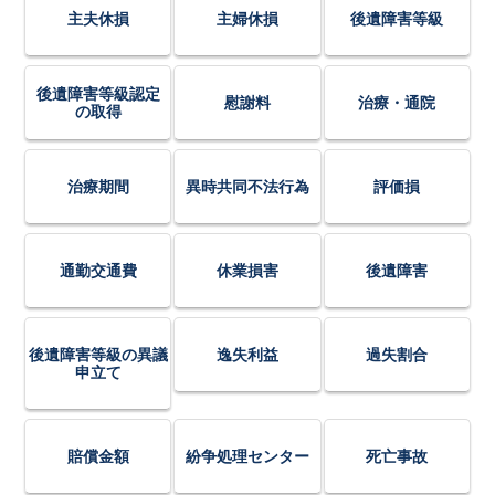
主夫休損
主婦休損
後遺障害等級
後遺障害等級認定
慰謝料
治療・通院
の取得
治療期間
異時共同不法行為
評価損
通勤交通費
休業損害
後遺障害
後遺障害等級の異議
逸失利益
過失割合
申立て
賠償金額
紛争処理センター
死亡事故