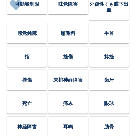
可動域制限
味覚障害
外傷性くも膜下出
血
感覚鈍麻
慰謝料
手首
指
挫傷
捻挫
撲傷
末梢神経障害
歯牙
死亡
痛み
眼球
神経障害
耳鳴
肋骨