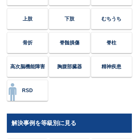
上肢
下肢
むちうち
骨折
脊髄損傷
脊柱
高次脳機能障害
胸腹部臓器
精神疾患
RSD
解決事例を等級別に見る