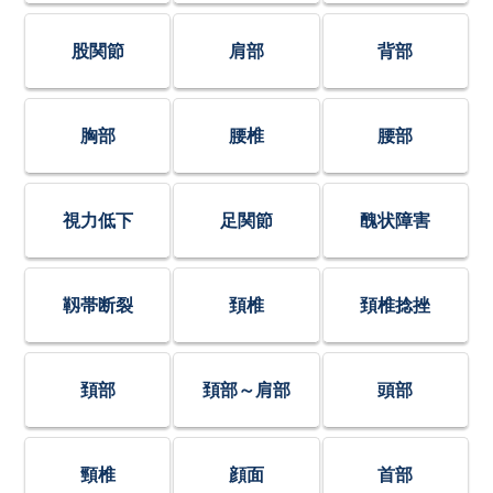
股関節
肩部
背部
胸部
腰椎
腰部
視力低下
足関節
醜状障害
靱帯断裂
頚椎
頚椎捻挫
頚部
頚部～肩部
頭部
頸椎
顔面
首部