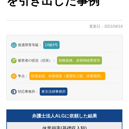
を引き出した事例
更新日：2021/04/14
後遺障害等級：
14級9号
被害者の状況（症状）：
頸椎捻挫、末梢神経障害等
争点：
賠償金額、休業損害（基礎収入額、休業期間）
対応事務所：
東京法律事務所
弁護士法人ALGに依頼した結果
休業損害(基礎収入額)