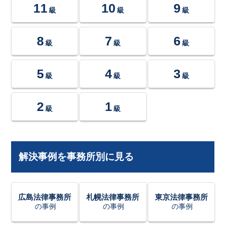
11
10
9
級
級
級
8
7
6
級
級
級
5
4
3
級
級
級
2
1
級
級
解決事例を事務所別に見る
広島法律事務所
札幌法律事務所
東京法律事務所
の事例
の事例
の事例