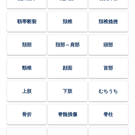
靱帯断裂
頚椎
頚椎捻挫
頚部
頚部～肩部
頭部
頸椎
顔面
首部
上肢
下肢
むちうち
骨折
脊髄損傷
脊柱