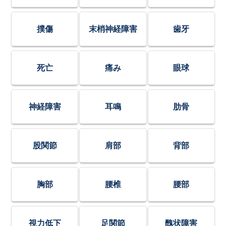
撲傷
末梢神経障害
歯牙
死亡
痛み
眼球
神経障害
耳鳴
肋骨
股関節
肩部
背部
胸部
腰椎
腰部
視力低下
足関節
醜状障害