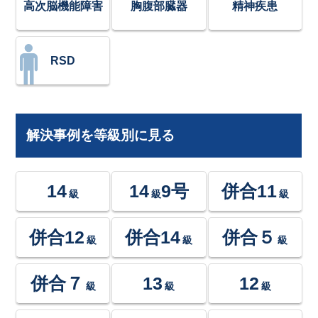
高次脳機能障害
胸腹部臓器
精神疾患
RSD
解決事例を等級別に見る
14
14
9号
併合11
級
級
級
併合12
併合14
併合５
級
級
級
併合７
13
12
級
級
級