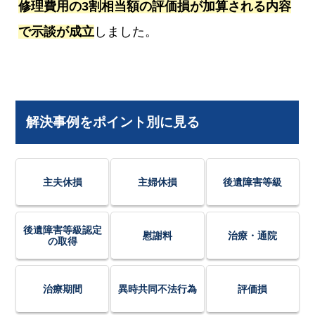
修理費用の3割相当額の評価損が加算される内容
で示談が成立
しました。
解決事例をポイント別に見る
主夫休損
主婦休損
後遺障害等級
後遺障害等級認定
慰謝料
治療・通院
の取得
治療期間
異時共同不法行為
評価損