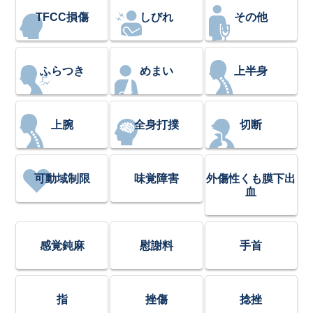
TFCC損傷
しびれ
その他
ふらつき
めまい
上半身
上腕
全身打撲
切断
可動域制限
味覚障害
外傷性くも膜下出
血
感覚鈍麻
慰謝料
手首
指
挫傷
捻挫