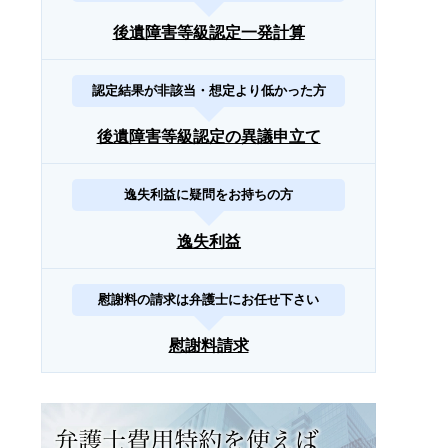
後遺障害等級認定一発計算
認定結果が非該当・想定より低かった方
後遺障害等級認定の異議申立て
逸失利益に疑問をお持ちの方
逸失利益
慰謝料の請求は弁護士にお任せ下さい
慰謝料請求