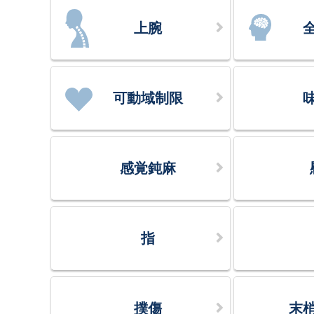
上腕
可動域制限
感覚鈍麻
指
撲傷
末