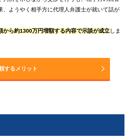
果、ようやく相手方に代理人弁護士が就いて話が
額から約1300万円増額する内容で示談が成立
しま
頼するメリット