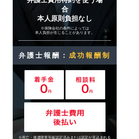
合
本人原則負担なし
※保険会社の条件によっては
本人負担が生じることがあります。
弁護士報酬：
成功報酬制
※死亡・後遺障害等級認定済みまたは認定が見込まれる