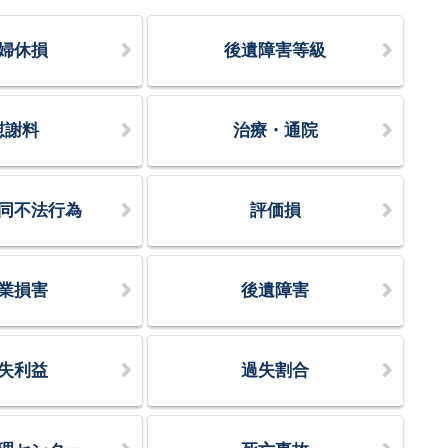
婦休損
後遺障害等級
慰謝料
治療・通院
同不法行為
評価損
業損害
後遺障害
失利益
過失割合