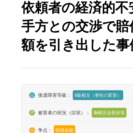
依頼者の経済的不
手方との交渉で賠償
額を引き出した事
後遺障害等級：
8級相当（脊柱の変形）
被害者の状況（症状）：
胸椎圧迫骨折等
争点：
賠償金額