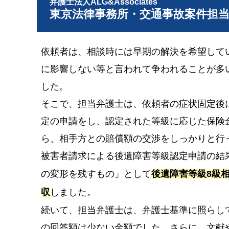
弁護士法人ALG&Associates
東京法律事務所・交通事故案件担
依頼者は、相談時には早期の解決を希望して
に影響しない等と言われて争われることが多
した。
そこで、担当弁護士は、依頼者の症状固定後
定の申請をし、認定された等級に応じた保険
ら、相手方との賠償額の交渉をしっかりと行
被害者請求による後遺障害等級認定申請の結
の変形を残すもの」として
後遺障害等級8級
収
しました。
続いて、担当弁護士は、弁護士基準に照らし
の回答額は少ない金額でした。さらに、文献