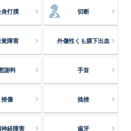
全身打撲
切断
味覚障害
外傷性くも膜下出血
慰謝料
手首
挫傷
捻挫
梢神経障害
歯牙