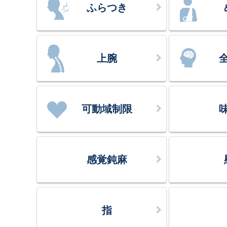
ふらつき
上腕
可動域制限
感覚鈍麻
指