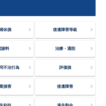
婦休損
後遺障害等級
慰謝料
治療・通院
同不法行為
評価損
業損害
後遺障害
失利益
過失割合