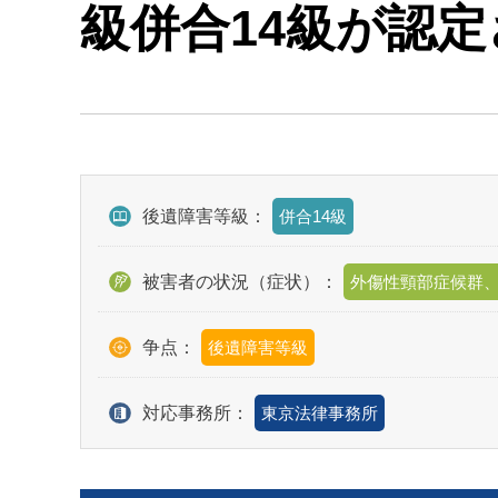
級併合14級が認
後遺障害等級：
併合14級
被害者の状況（症状）：
外傷性頸部症候群
争点：
後遺障害等級
対応事務所：
東京法律事務所