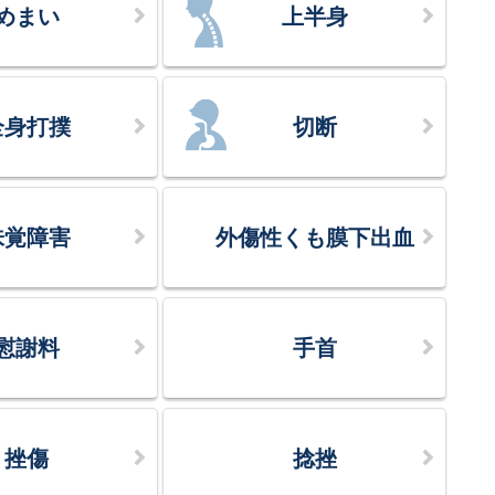
めまい
上半身
全身打撲
切断
味覚障害
外傷性くも膜下出血
慰謝料
手首
挫傷
捻挫