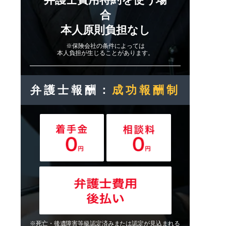
合
本人原則負担なし
※保険会社の条件によっては
本人負担が生じることがあります。
弁護士報酬：
成功報酬制
※死亡・後遺障害等級認定済みまたは認定が見込まれる