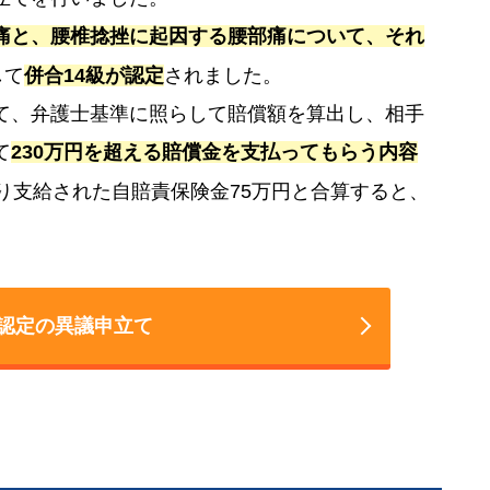
痛と、腰椎捻挫に起因する腰部痛について、それ
して
併合14級が認定
されました。
て、弁護士基準に照らして賠償額を算出し、相手
て
230万円を超える賠償金を支払ってもらう内容
り支給された自賠責保険金75万円と合算すると、
。
認定の異議申立て