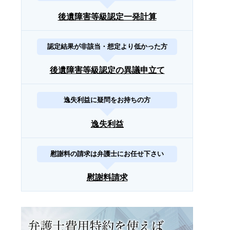
後遺障害等級認定一発計算
認定結果が非該当・想定より低かった方
後遺障害等級認定の異議申立て
逸失利益に疑問をお持ちの方
逸失利益
慰謝料の請求は弁護士にお任せ下さい
慰謝料請求