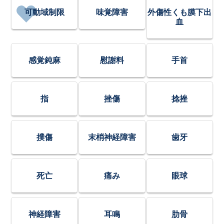
可動域制限
味覚障害
外傷性くも膜下出
血
感覚鈍麻
慰謝料
手首
指
挫傷
捻挫
撲傷
末梢神経障害
歯牙
死亡
痛み
眼球
神経障害
耳鳴
肋骨