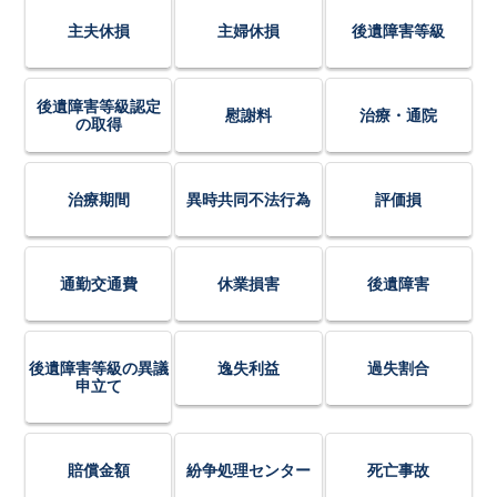
主夫休損
主婦休損
後遺障害等級
後遺障害等級認定
慰謝料
治療・通院
の取得
治療期間
異時共同不法行為
評価損
通勤交通費
休業損害
後遺障害
後遺障害等級の異議
逸失利益
過失割合
申立て
賠償金額
紛争処理センター
死亡事故