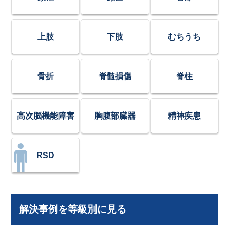
上肢
下肢
むちうち
骨折
脊髄損傷
脊柱
高次脳機能障害
胸腹部臓器
精神疾患
RSD
解決事例を等級別に見る