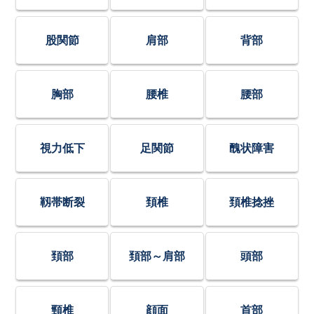
股関節
肩部
背部
胸部
腰椎
腰部
視力低下
足関節
醜状障害
靱帯断裂
頚椎
頚椎捻挫
頚部
頚部～肩部
頭部
頸椎
顔面
首部