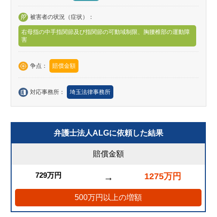
被害者の状況（症状）：
右母指の中手指関節及び指関節の可動域制限、胸腰椎部の運動障
害
争点：
賠償金額
対応事務所：
埼玉法律事務所
弁護士法人ALGに依頼した結果
賠償金額
729万円
1275万円
→
500万円以上の増額