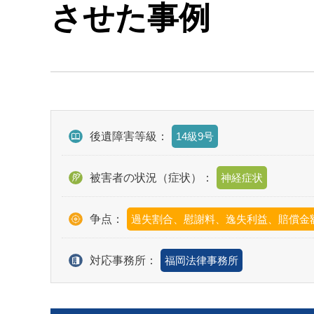
させた事例
後遺障害等級：
14級9号
被害者の状況（症状）：
神経症状
争点：
過失割合、慰謝料、逸失利益、賠償金
対応事務所：
福岡法律事務所