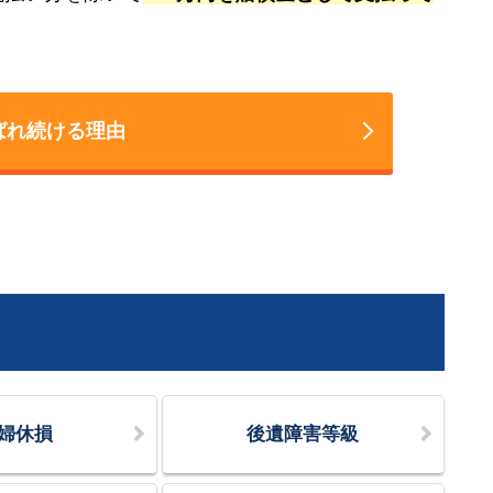
ばれ続ける理由
婦休損
後遺障害等級