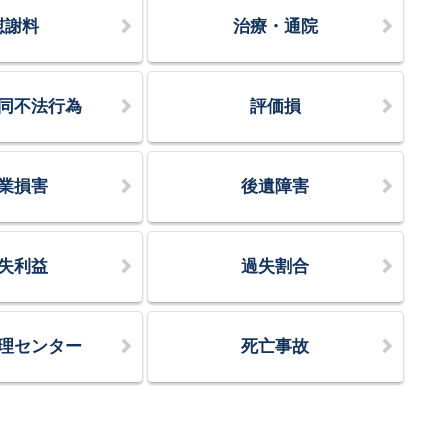
慰謝料
治療・通院
同不法行為
評価損
業損害
後遺障害
失利益
過失割合
理センター
死亡事故