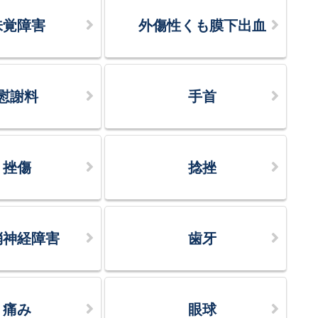
味覚障害
外傷性くも膜下出血
慰謝料
手首
挫傷
捻挫
梢神経障害
歯牙
痛み
眼球