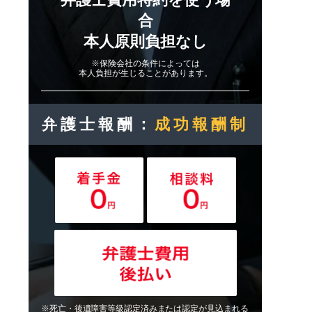
合
本人原則負担なし
※保険会社の条件によっては
本人負担が生じることがあります。
弁護士報酬：
成功報酬制
※死亡・後遺障害等級認定済みまたは認定が見込まれる