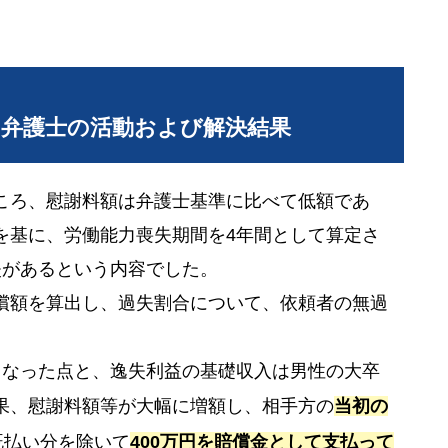
当弁護士の活動および解決結果
ころ、慰謝料額は弁護士基準に比べて低額であ
を基に、労働能力喪失期間を4年間として算定さ
失があるという内容でした。
償額を算出し、過失割合について、依頼者の無過
くなった点と、逸失利益の基礎収入は男性の大卒
果、慰謝料額等が大幅に増額し、相手方の
当初の
既払い分を除いて
400万円を賠償金として支払って