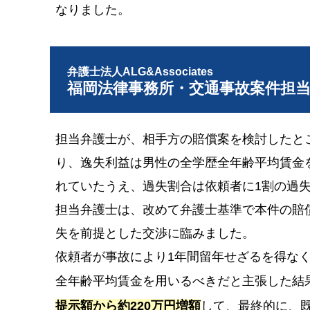
なりました。
弁護士法人ALG&Associates
福岡法律事務所・交通事故案件担
担当弁護士が、相手方の賠償案を検討したと
り、逸失利益は男性の全学歴全年齢平均賃金
れていたうえ、過失割合は依頼者に1割の過
担当弁護士は、改めて弁護士基準で本件の賠
失を前提とした交渉に臨みました。
依頼者が事故により1年間留年せざるを得な
全年齢平均賃金を用いるべきだと主張した結
提示額から約220万円増額
して、最終的に、