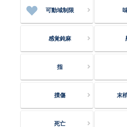
可動域制限
感覚鈍麻
指
撲傷
末
死亡