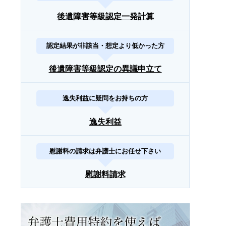
後遺障害等級認定一発計算
認定結果が非該当・想定より低かった方
後遺障害等級認定の異議申立て
逸失利益に疑問をお持ちの方
逸失利益
慰謝料の請求は弁護士にお任せ下さい
慰謝料請求