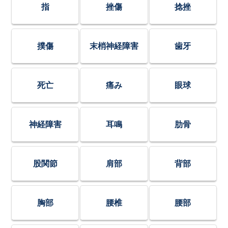
指
挫傷
捻挫
撲傷
末梢神経障害
歯牙
死亡
痛み
眼球
神経障害
耳鳴
肋骨
股関節
肩部
背部
胸部
腰椎
腰部