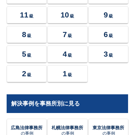
11
10
9
級
級
級
8
7
6
級
級
級
5
4
3
級
級
級
2
1
級
級
解決事例を事務所別に見る
広島法律事務所
札幌法律事務所
東京法律事務所
の事例
の事例
の事例