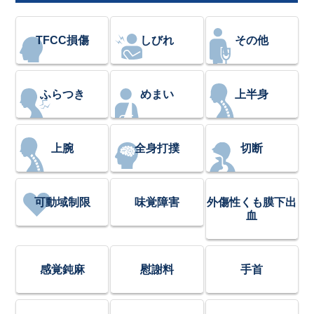
TFCC損傷
しびれ
その他
ふらつき
めまい
上半身
上腕
全身打撲
切断
可動域制限
味覚障害
外傷性くも膜下出
血
感覚鈍麻
慰謝料
手首