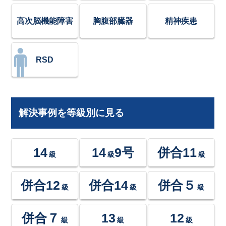
高次脳機能障害
胸腹部臓器
精神疾患
RSD
解決事例を等級別に見る
14
14
9号
併合11
級
級
級
併合12
併合14
併合５
級
級
級
併合７
13
12
級
級
級