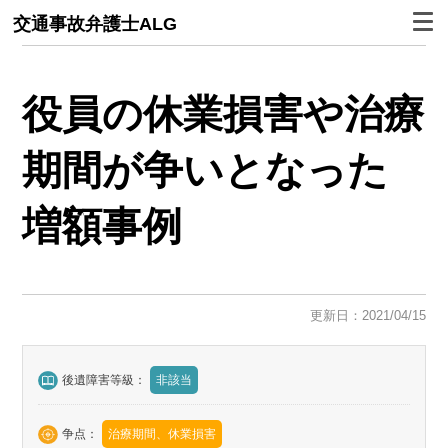
交通事故弁護士ALG
役員の休業損害や治療
期間が争いとなった
増額事例
更新日：2021/04/15
後遺障害等級：
非該当
争点：
治療期間、休業損害