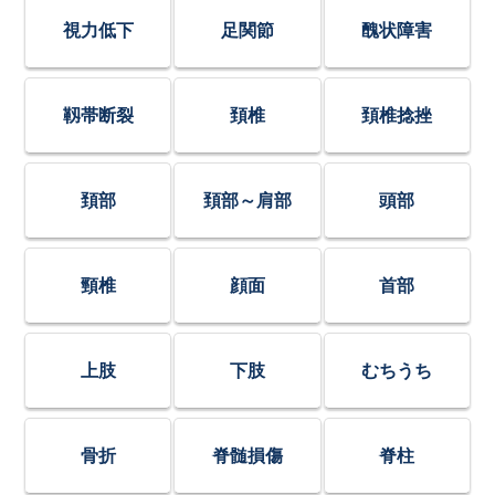
視力低下
足関節
醜状障害
靱帯断裂
頚椎
頚椎捻挫
頚部
頚部～肩部
頭部
頸椎
顔面
首部
上肢
下肢
むちうち
骨折
脊髄損傷
脊柱