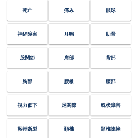
死亡
痛み
眼球
神経障害
耳鳴
肋骨
股関節
肩部
背部
胸部
腰椎
腰部
視力低下
足関節
醜状障害
靱帯断裂
頚椎
頚椎捻挫