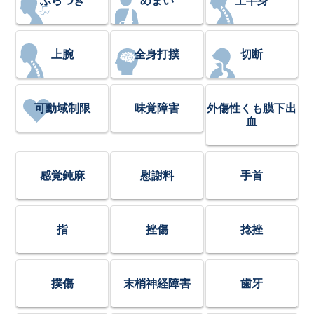
ふらつき
めまい
上半身
上腕
全身打撲
切断
可動域制限
味覚障害
外傷性くも膜下出
血
感覚鈍麻
慰謝料
手首
指
挫傷
捻挫
撲傷
末梢神経障害
歯牙