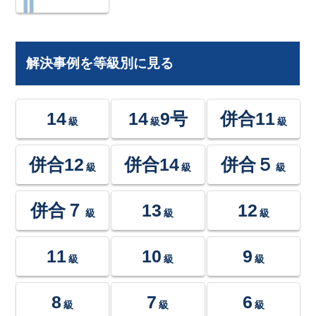
解決事例を等級別に見る
14
14
9号
併合11
級
級
級
併合12
併合14
併合５
級
級
級
併合７
13
12
級
級
級
11
10
9
級
級
級
8
7
6
級
級
級