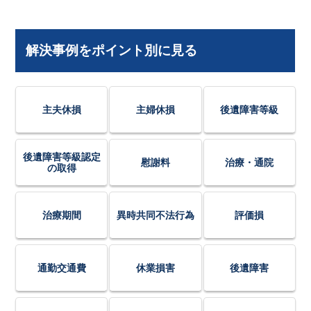
解決事例をポイント別に見る
主夫休損
主婦休損
後遺障害等級
後遺障害等級認定
慰謝料
治療・通院
の取得
治療期間
異時共同不法行為
評価損
通勤交通費
休業損害
後遺障害