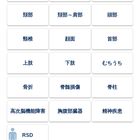
頚部
頚部～肩部
頭部
頸椎
顔面
首部
上肢
下肢
むちうち
骨折
脊髄損傷
脊柱
高次脳機能障害
胸腹部臓器
精神疾患
RSD