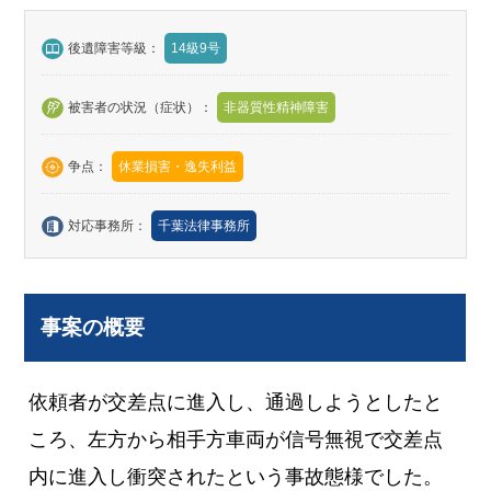
後遺障害等級：
14級9号
被害者の状況（症状）：
非器質性精神障害
争点：
休業損害・逸失利益
対応事務所：
千葉法律事務所
事案の概要
依頼者が交差点に進入し、通過しようとしたと
ころ、左方から相手方車両が信号無視で交差点
内に進入し衝突されたという事故態様でした。