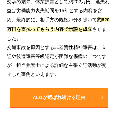
交渉の結果、休業損害として約202万円、逸失利
益は労働能力喪失期間を15年とする内容を含
め、最終的に、相手方の既払い分を除いて
約620
万円を支払ってもらう内容で示談を成立
させま
した。
交通事故を原因とする非器質性精神障害は、立
証や後遺障害等級認定が困難な傷病の一つです
が、担当弁護士による詳細な主張立証活動が奏
功した事例といえます。
ALGが選ばれ続ける理由