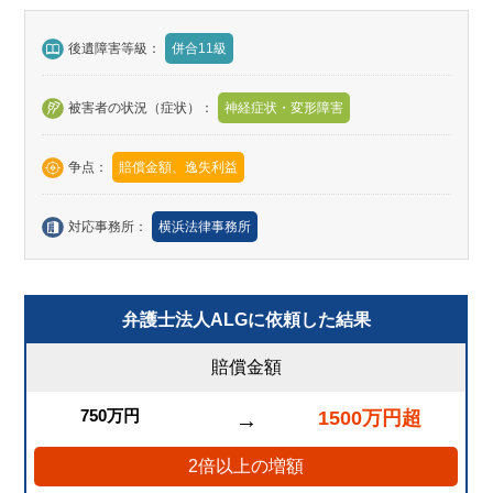
後遺障害等級：
併合11級
被害者の状況（症状）：
神経症状・変形障害
争点：
賠償金額、逸失利益
対応事務所：
横浜法律事務所
弁護士法人ALGに依頼した結果
賠償金額
750万円
1500万円超
→
2倍以上の増額