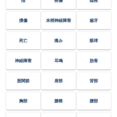
指
挫傷
捻挫
撲傷
末梢神経障害
歯牙
死亡
痛み
眼球
神経障害
耳鳴
肋骨
股関節
肩部
背部
胸部
腰椎
腰部