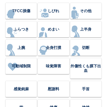
TFCC損傷
しびれ
その他
ふらつき
めまい
上半身
上腕
全身打撲
切断
可動域制限
味覚障害
外傷性くも膜下出
血
感覚鈍麻
慰謝料
手首