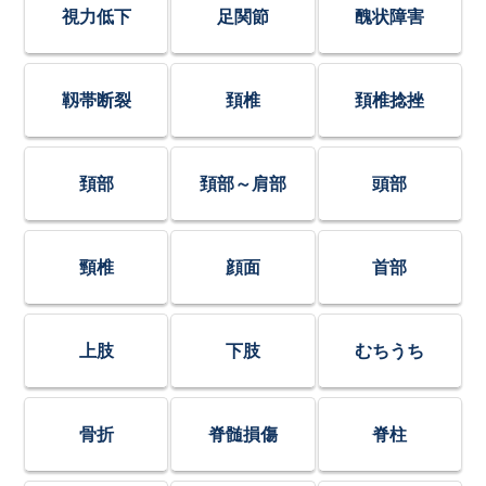
視力低下
足関節
醜状障害
靱帯断裂
頚椎
頚椎捻挫
頚部
頚部～肩部
頭部
頸椎
顔面
首部
上肢
下肢
むちうち
骨折
脊髄損傷
脊柱