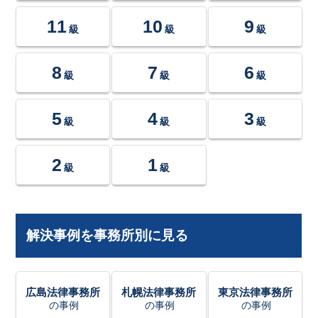
11
10
9
級
級
級
8
7
6
級
級
級
5
4
3
級
級
級
2
1
級
級
解決事例を事務所別に見る
広島法律事務所
札幌法律事務所
東京法律事務所
の事例
の事例
の事例