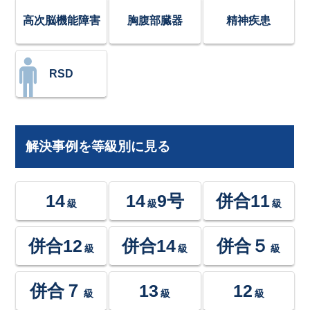
高次脳機能障害
胸腹部臓器
精神疾患
RSD
解決事例を等級別に見る
14
14
9号
併合11
級
級
級
併合12
併合14
併合５
級
級
級
併合７
13
12
級
級
級