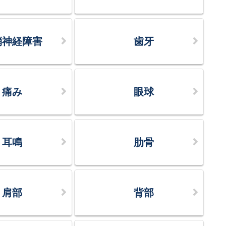
梢神経障害
歯牙
痛み
眼球
耳鳴
肋骨
肩部
背部