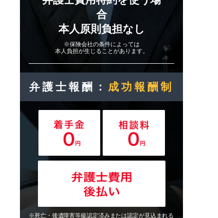
合
本人原則負担なし
※保険会社の条件によっては
本人負担が生じることがあります。
弁護士報酬：
成功報酬制
※死亡・後遺障害等級認定済みまたは認定が見込まれる