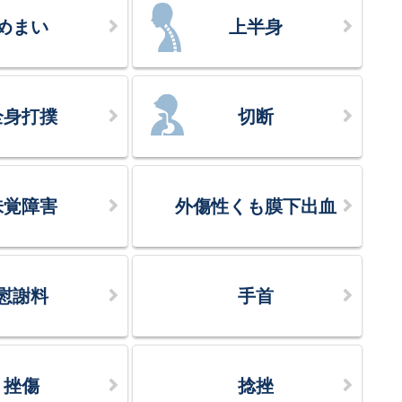
めまい
上半身
全身打撲
切断
味覚障害
外傷性くも膜下出血
慰謝料
手首
挫傷
捻挫