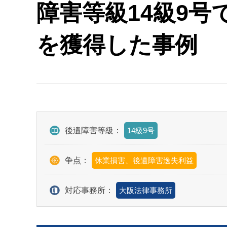
障害等級14級9号
を獲得した事例
後遺障害等級：
14級9号
争点：
休業損害、後遺障害逸失利益
対応事務所：
大阪法律事務所