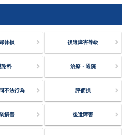
婦休損
後遺障害等級
慰謝料
治療・通院
同不法行為
評価損
業損害
後遺障害