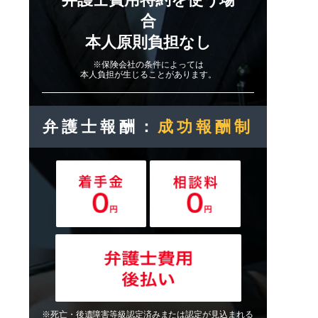
合
本人原則負担なし
※保険会社の条件によっては
本人負担が生じることがあります。
弁護士報酬：
成功報酬制
※死亡・後遺障害等級認定済みまたは認定が見込まれる