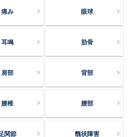
痛み
眼球
耳鳴
肋骨
肩部
背部
腰椎
腰部
足関節
醜状障害