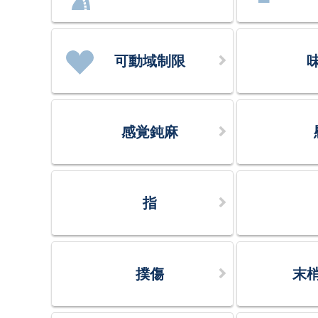
可動域制限
感覚鈍麻
指
撲傷
末