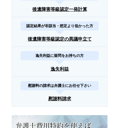
後遺障害等級認定一発計算
認定結果が非該当・想定より低かった方
後遺障害等級認定の異議申立て
逸失利益に疑問をお持ちの方
逸失利益
慰謝料の請求は弁護士にお任せ下さい
慰謝料請求