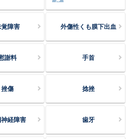
味覚障害
外傷性くも膜下出血
慰謝料
手首
挫傷
捻挫
梢神経障害
歯牙