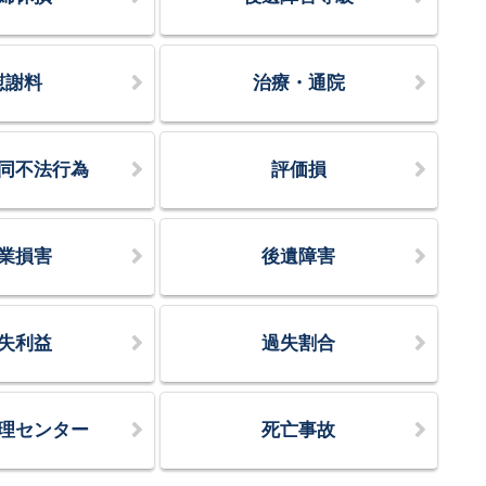
慰謝料
治療・通院
同不法行為
評価損
業損害
後遺障害
失利益
過失割合
理センター
死亡事故