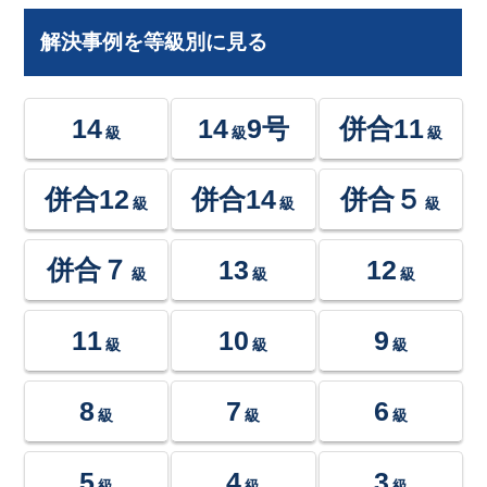
解決事例を等級別に見る
14
14
9号
併合11
級
級
級
併合12
併合14
併合５
級
級
級
併合７
13
12
級
級
級
11
10
9
級
級
級
8
7
6
級
級
級
5
4
3
級
級
級