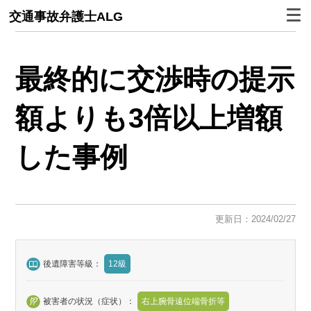
交通事故弁護士ALG
最終的に交渉時の提示
額よりも3倍以上増額
した事例
更新日：2024/02/27
後遺障害等級：
12級
被害者の状況（症状）：
右上腕骨遠位端骨折等