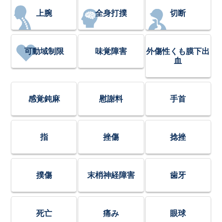
上腕
全身打撲
切断
可動域制限
味覚障害
外傷性くも膜下出
血
感覚鈍麻
慰謝料
手首
指
挫傷
捻挫
撲傷
末梢神経障害
歯牙
死亡
痛み
眼球