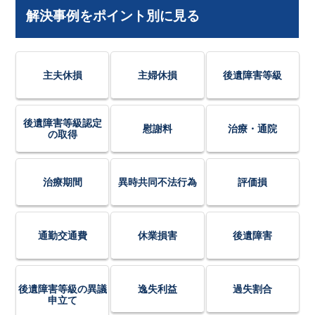
解決事例をポイント別に見る
主夫休損
主婦休損
後遺障害等級
後遺障害等級認定
慰謝料
治療・通院
の取得
治療期間
異時共同不法行為
評価損
通勤交通費
休業損害
後遺障害
後遺障害等級の異議
逸失利益
過失割合
申立て