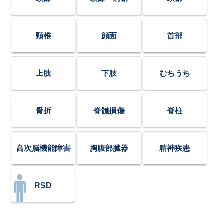
頸椎
顔面
首部
上肢
下肢
むちうち
骨折
脊髄損傷
脊柱
高次脳機能障害
胸腹部臓器
精神疾患
RSD