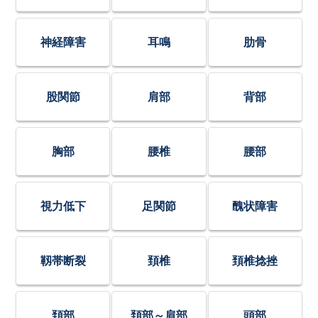
神経障害
耳鳴
肋骨
股関節
肩部
背部
胸部
腰椎
腰部
視力低下
足関節
醜状障害
靱帯断裂
頚椎
頚椎捻挫
頚部
頚部～肩部
頭部