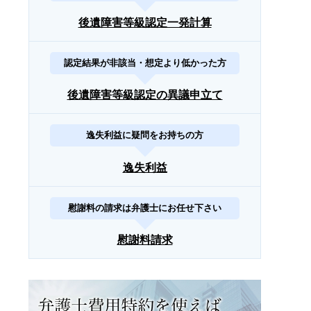
後遺障害等級認定一発計算
認定結果が非該当・想定より低かった方
後遺障害等級認定の異議申立て
逸失利益に疑問をお持ちの方
逸失利益
慰謝料の請求は弁護士にお任せ下さい
慰謝料請求