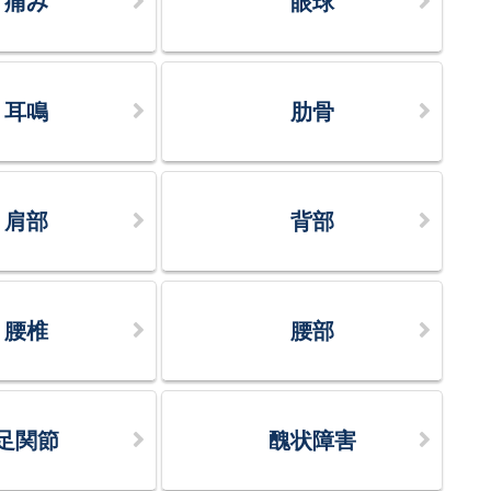
痛み
眼球
耳鳴
肋骨
肩部
背部
腰椎
腰部
足関節
醜状障害