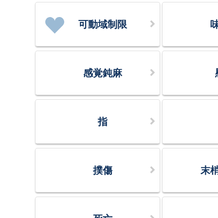
可動域制限
感覚鈍麻
指
撲傷
末