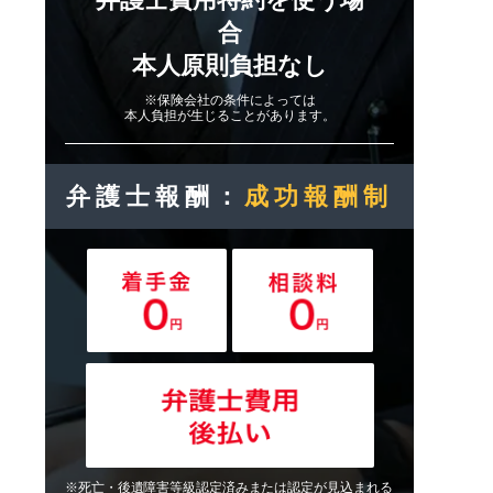
合
本人原則負担なし
※保険会社の条件によっては
本人負担が生じることがあります。
弁護士報酬：
成功報酬制
※死亡・後遺障害等級認定済みまたは認定が見込まれる