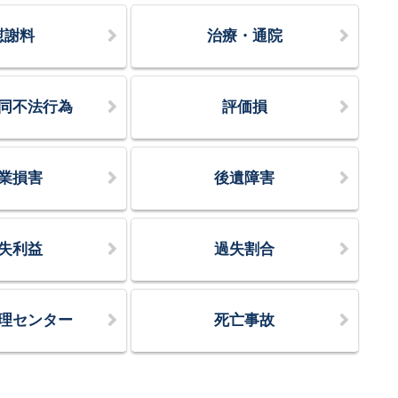
慰謝料
治療・通院
同不法行為
評価損
業損害
後遺障害
失利益
過失割合
理センター
死亡事故