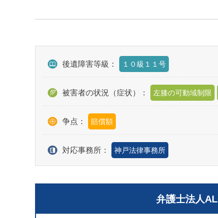
後遺障害等級：
１０級１１号
被害者の状況（症状）：
左膝の可動域制限
争点：
賠償額
対応事務所：
神戸法律事務所
弁護士法人A