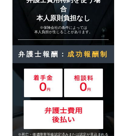
合
本人原則負担なし
※保険会社の条件によっては
本人負担が生じることがあります。
弁護士報酬：
成功報酬制
※死亡・後遺障害等級認定済みまたは認定が見込まれる