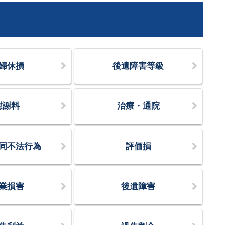
婦休損
後遺障害等級
慰謝料
治療・通院
同不法行為
評価損
業損害
後遺障害