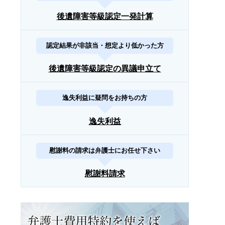
後遺障害等級認定一発計算
認定結果が非該当・想定より低かった方
後遺障害等級認定の異議申立て
逸失利益に疑問をお持ちの方
逸失利益
慰謝料の請求は弁護士にお任せ下さい
慰謝料請求