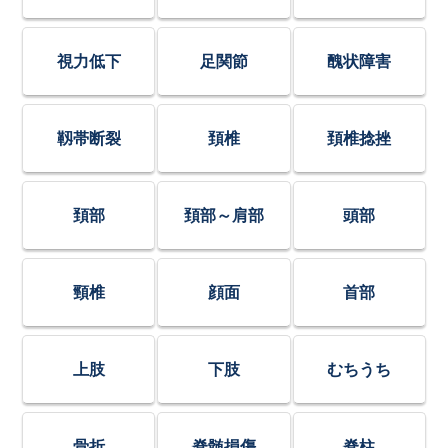
視力低下
足関節
醜状障害
靱帯断裂
頚椎
頚椎捻挫
頚部
頚部～肩部
頭部
頸椎
顔面
首部
上肢
下肢
むちうち
骨折
脊髄損傷
脊柱