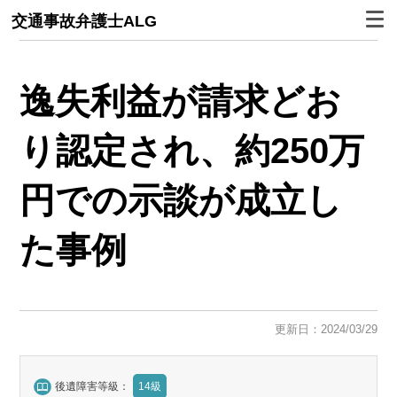
交通事故弁護士ALG
逸失利益が請求どお
り認定され、約250万
円での示談が成立し
た事例
更新日：2024/03/29
後遺障害等級：
14級