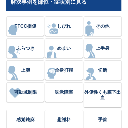
解決事例を部位・症状別に見る
TFCC損傷
しびれ
その他
ふらつき
めまい
上半身
上腕
全身打撲
切断
可動域制限
味覚障害
外傷性くも膜下出
血
感覚鈍麻
慰謝料
手首