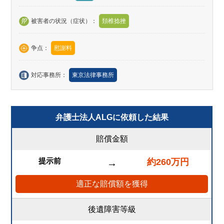
被害者の状況（症状）：
頚椎捻挫
争点：
慰謝料
対応事務所：
東京法律事務所
弁護士法人ALGに依頼した結果
賠償金額
提示前
約260万円
→
適正な賠償額を獲得
後遺障害等級