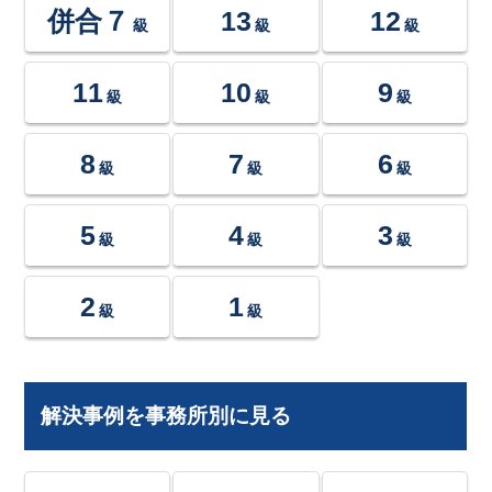
併合７
13
12
級
級
級
11
10
9
級
級
級
8
7
6
級
級
級
5
4
3
級
級
級
2
1
級
級
解決事例を事務所別に見る