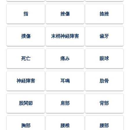
指
挫傷
捻挫
撲傷
末梢神経障害
歯牙
死亡
痛み
眼球
神経障害
耳鳴
肋骨
股関節
肩部
背部
胸部
腰椎
腰部