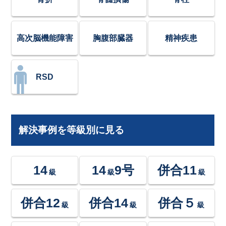
高次脳機能障害
胸腹部臓器
精神疾患
RSD
解決事例を等級別に見る
14
14
9号
併合11
級
級
級
併合12
併合14
併合５
級
級
級