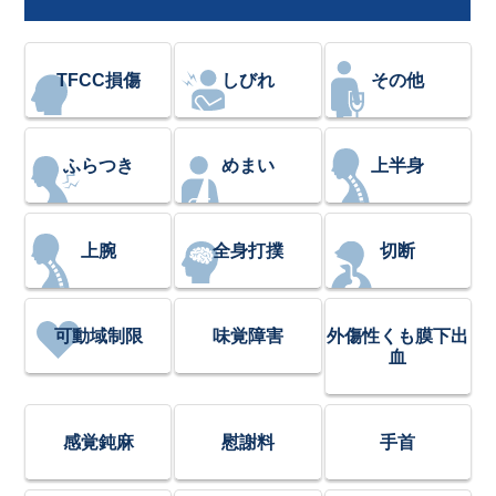
TFCC損傷
しびれ
その他
ふらつき
めまい
上半身
上腕
全身打撲
切断
可動域制限
味覚障害
外傷性くも膜下出
血
感覚鈍麻
慰謝料
手首