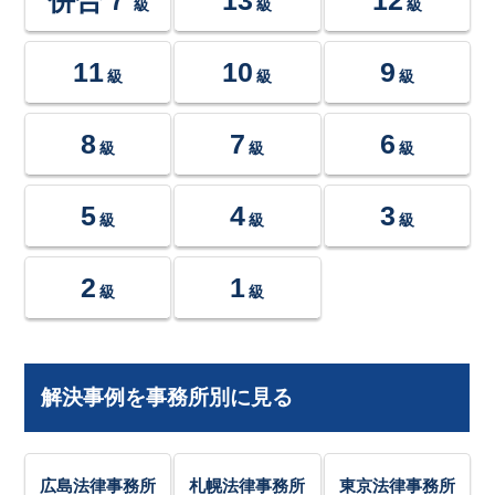
級
級
級
11
10
9
級
級
級
8
7
6
級
級
級
5
4
3
級
級
級
2
1
級
級
解決事例を事務所別に見る
広島法律事務所
札幌法律事務所
東京法律事務所