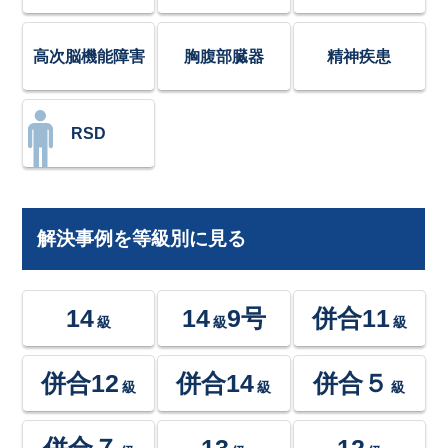
高次脳機能障害
胸腹部臓器
精神疾患
RSD
解決事例を等級別に見る
14
14
9号
併合11
級
級
級
併合12
併合14
併合５
級
級
級
併合７
13
12