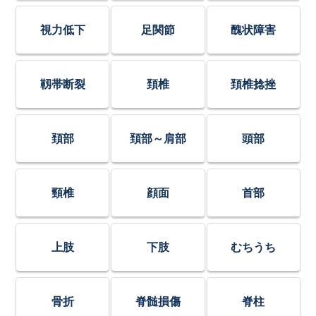
視力低下
足関節
醜状障害
靱帯断裂
頚椎
頚椎捻挫
頚部
頚部～肩部
頭部
頸椎
顔面
首部
上肢
下肢
むちうち
骨折
脊髄損傷
脊柱