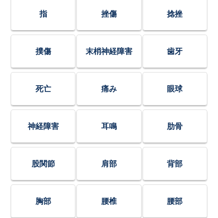
指
挫傷
捻挫
撲傷
末梢神経障害
歯牙
死亡
痛み
眼球
神経障害
耳鳴
肋骨
股関節
肩部
背部
胸部
腰椎
腰部