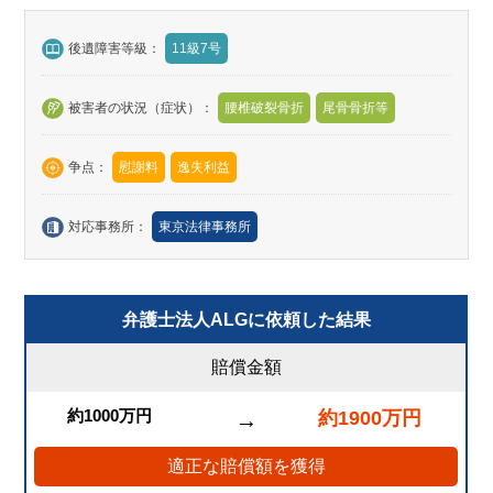
後遺障害等級：
11級7号
被害者の状況（症状）：
腰椎破裂骨折
尾骨骨折等
争点：
慰謝料
逸失利益
対応事務所：
東京法律事務所
弁護士法人ALGに依頼した結果
賠償金額
約1000万円
約1900万円
→
適正な賠償額を獲得