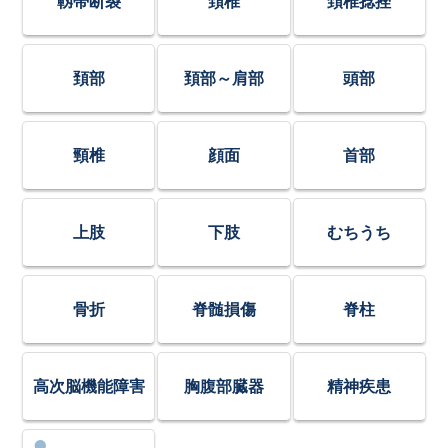
靱帯断裂
頚椎
頚椎捻挫
頚部
頚部～肩部
頭部
頸椎
顔面
首部
上肢
下肢
むちうち
骨折
脊髄損傷
脊柱
高次脳機能障害
胸腹部臓器
精神疾患