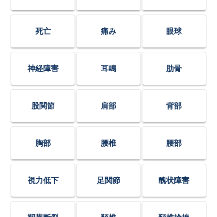
死亡
痛み
眼球
神経障害
耳鳴
肋骨
股関節
肩部
背部
胸部
腰椎
腰部
視力低下
足関節
醜状障害