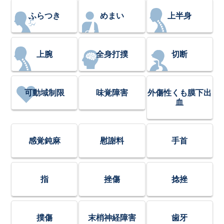
ふらつき
めまい
上半身
上腕
全身打撲
切断
可動域制限
味覚障害
外傷性くも膜下出
血
感覚鈍麻
慰謝料
手首
指
挫傷
捻挫
撲傷
末梢神経障害
歯牙