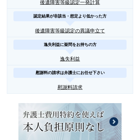
後遺障害等級認定一発計算
認定結果が非該当・想定より低かった方
後遺障害等級認定の異議申立て
逸失利益に疑問をお持ちの方
逸失利益
慰謝料の請求は弁護士にお任せ下さい
慰謝料請求