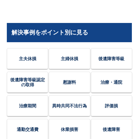
解決事例をポイント別に見る
主夫休損
主婦休損
後遺障害等級
後遺障害等級認定
慰謝料
治療・通院
の取得
治療期間
異時共同不法行為
評価損
通勤交通費
休業損害
後遺障害