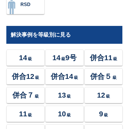
RSD
解決事例を等級別に見る
14
14
9号
併合11
級
級
級
併合12
併合14
併合５
級
級
級
併合７
13
12
級
級
級
11
10
9
級
級
級