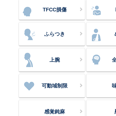
TFCC損傷
ふらつき
上腕
可動域制限
感覚鈍麻