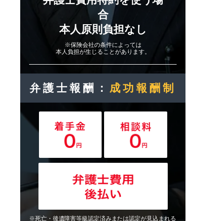
合
本人原則負担なし
※保険会社の条件によっては
本人負担が生じることがあります。
弁護士報酬：
成功報酬制
※死亡・後遺障害等級認定済みまたは認定が見込まれる