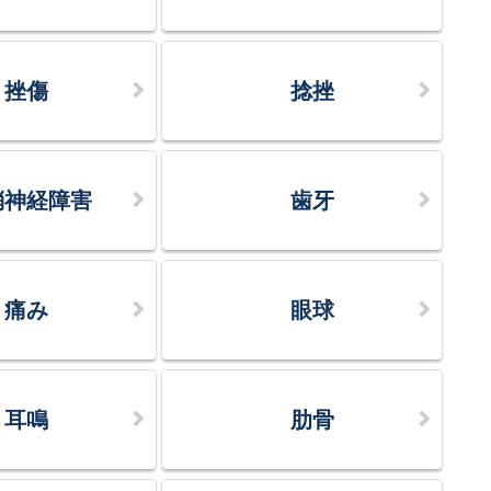
挫傷
捻挫
梢神経障害
歯牙
痛み
眼球
耳鳴
肋骨