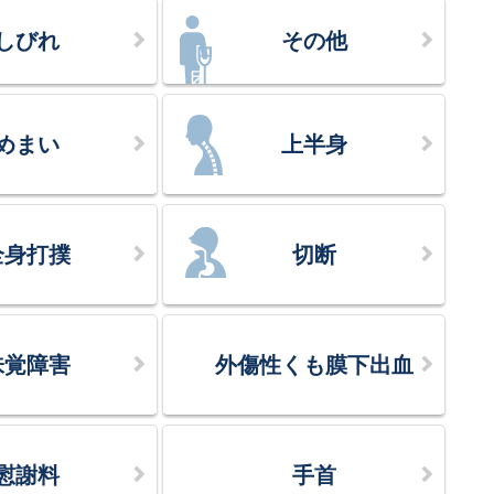
しびれ
その他
めまい
上半身
全身打撲
切断
味覚障害
外傷性くも膜下出血
慰謝料
手首