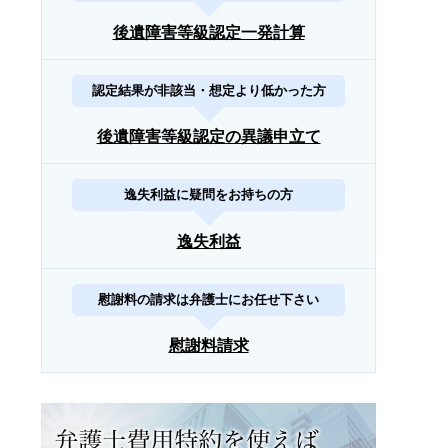
後遺障害等級認定一発計算
認定結果が非該当・想定より低かった方
後遺障害等級認定の異議申立て
逸失利益に疑問をお持ちの方
逸失利益
慰謝料の請求は弁護士にお任せ下さい
慰謝料請求