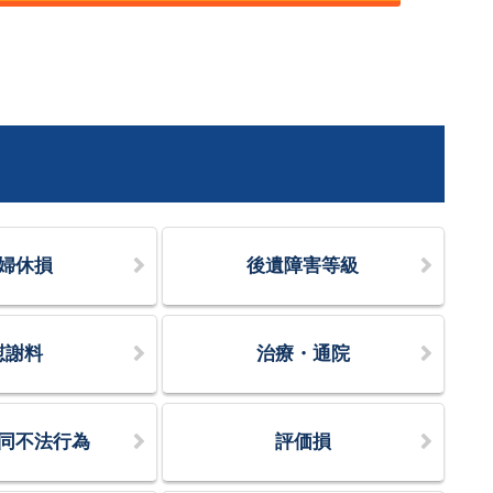
婦休損
後遺障害等級
慰謝料
治療・通院
同不法行為
評価損