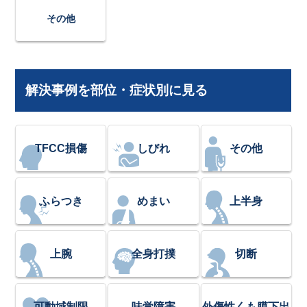
その他
解決事例を部位・症状別に見る
TFCC損傷
しびれ
その他
ふらつき
めまい
上半身
上腕
全身打撲
切断
可動域制限
味覚障害
外傷性くも膜下出