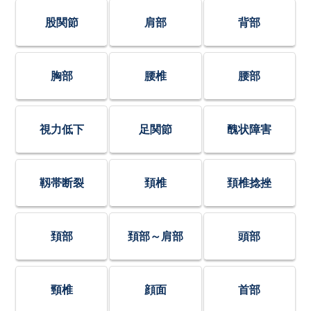
股関節
肩部
背部
胸部
腰椎
腰部
視力低下
足関節
醜状障害
靱帯断裂
頚椎
頚椎捻挫
頚部
頚部～肩部
頭部
頸椎
顔面
首部