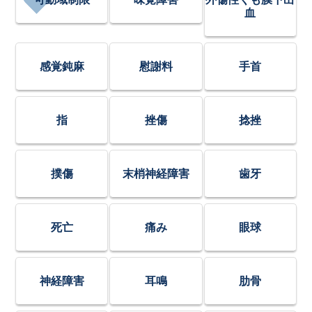
血
感覚鈍麻
慰謝料
手首
指
挫傷
捻挫
撲傷
末梢神経障害
歯牙
死亡
痛み
眼球
神経障害
耳鳴
肋骨