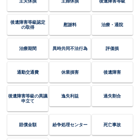
主夫休損
主婦休損
後遺障害等級
後遺障害等級認定
慰謝料
治療・通院
の取得
治療期間
異時共同不法行為
評価損
通勤交通費
休業損害
後遺障害
後遺障害等級の異議
逸失利益
過失割合
申立て
賠償金額
紛争処理センター
死亡事故