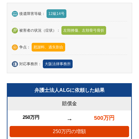
後遺障害等級：
12級14号
被害者の状況（症状）：
左頬挫傷、左頬骨弓骨折
争点：
慰謝料、過失割合
対応事務所：
大阪法律事務所
弁護士法人ALGに依頼した結果
賠償金
250万円
500万円
→
250万円の増額