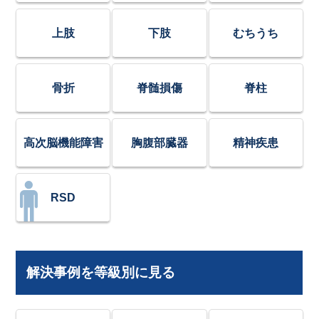
上肢
下肢
むちうち
骨折
脊髄損傷
脊柱
高次脳機能障害
胸腹部臓器
精神疾患
RSD
解決事例を等級別に見る